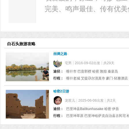
完美、鸣声最佳、传有优美
白石头旅游攻略
丝绸之路
宅男
2016-09-02出发
共29天
途径：
喀什市 巴音郭楞 哈密 敦煌 秦皇岛
行程：
喀什老城 艾提尕尔清真寺 豪门·轻雅酒店 
哈密2日游
龙双儿
2025-06-06出发
共2天
途径：
巴里坤县Balikunhasake 哈密 伊吾
行程：
巴里坤草原 巴里坤哈萨克自治县古民宅 松