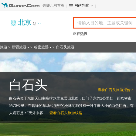
去哪儿网首页
网站导航
北京
站
正在热搜:
旅游
新疆旅游
哈密旅游
白石头旅游
>
>
>
白石头
查看
白石头旅游报价 >
白石头位于东部天山主峰喀尔里克雪山北麓，口门子东约2公里处，距哈密市
约70公里。在碧绿的草场和茂密的松林间独独有一卧牛般大小的白色巨石。有
人说它是：“天外来客...
查看
白石头旅游线路