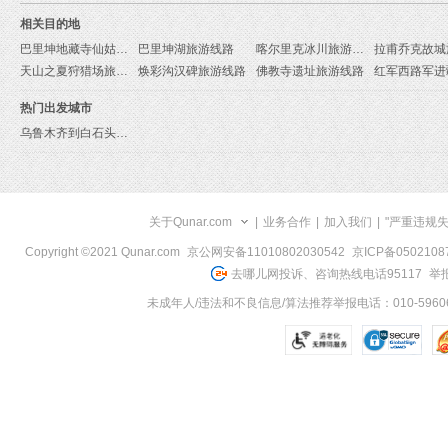
相关目的地
巴里坤地藏寺仙姑庙景区旅游线路
巴里坤湖旅游线路
喀尔里克冰川旅游线路
天山之夏狩猎场旅游线路
焕彩沟汉碑旅游线路
佛教寺遗址旅游线路
热门出发城市
乌鲁木齐到白石头旅游报价
关于Qunar.com
|
业务合作
|
加入我们
|
"严重违规
Copyright ©2021 Qunar.com
京公网安备11010802030542
京ICP备050210
去哪儿网投诉、咨询热线电话95117
举报
未成年人/违法和不良信息/算法推荐举报电话：010-59606