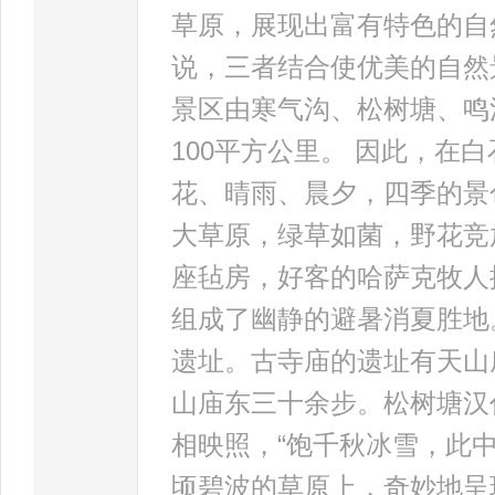
草原，展现出富有特色的自
说，三者结合使优美的自然
景区由寒气沟、松树塘、鸣
100平方公里。 因此，在
花、晴雨、晨夕，四季的景
大草原，绿草如菌，野花竞
座毡房，好客的哈萨克牧人
组成了幽静的避暑消夏胜地
遗址。古寺庙的遗址有天山
山庙东三十余步。松树塘汉
相映照，“饱千秋冰雪，此
顷碧波的草原上，奇妙地呈