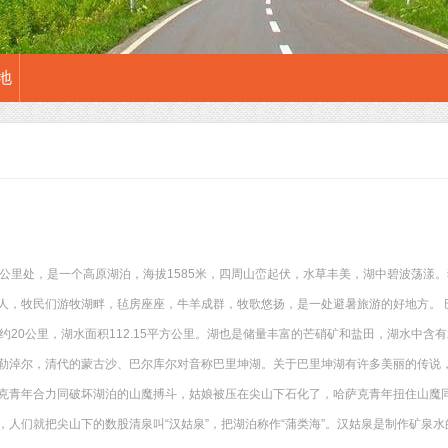
地
8公里处，是一个高原湖泊，海拔1585米，四周山峦起伏，水草丰美，湖中碧波荡漾。
人，牧民们游牧湖畔，毡房座座，牛羊成群，牧歌悠扬，是一处避暑旅游的好地方。 
约20公里，湖水面积112.15平方公里。湖也是储量丰富的芒硝矿和盐田，湖水中含有
勒淖尔，清代的蒙古沙、巴尔库尔对音称巴里坤湖。关于巴里坤湖有许多美丽的传说
克青年合力同破坏湖泊的山魔搏斗，姑娘被压在尖山下石化了，哈萨克青年扭住山魔
，人们就把尖山下的数股清泉叫“汉姑泉”，把湖泊称作“蒲类海”。汉姑泉是制作矿泉