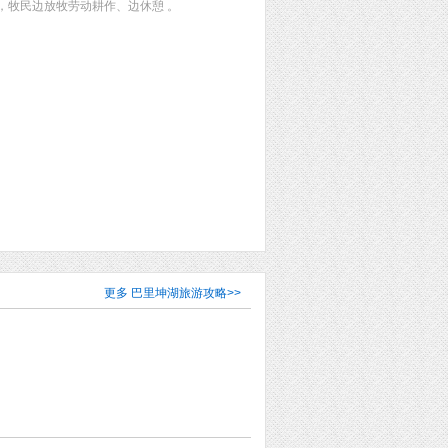
，牧民边放牧劳动耕作、边休憩 。
更多
巴里坤湖旅游攻略
>>