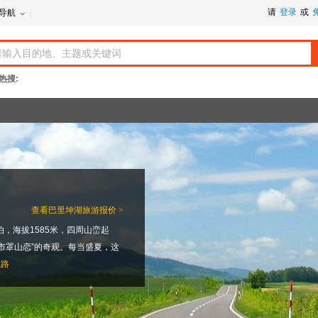
请
登录
或
导航
热搜:
查看
巴里坤湖旅游报价 >
，海拔1585米，四周山峦起
市罩山恋”的奇观。每当盛夏，这
线路