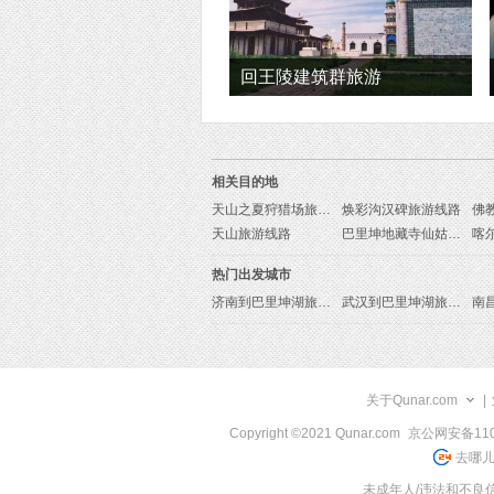
回王陵建筑群旅游
相关目的地
天山之夏狩猎场旅游线路
焕彩沟汉碑旅游线路
佛
天山旅游线路
巴里坤地藏寺仙姑庙景区旅游线路
热门出发城市
济南到巴里坤湖旅游报价
武汉到巴里坤湖旅游报价
关于Qunar.com
|
Copyright ©2021 Qunar.com
京公网安备1101
去哪儿
未成年人/违法和不良信息