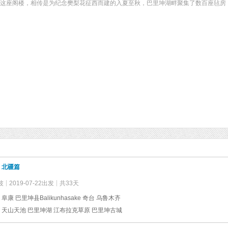
的这座阁楼，相传是为纪念樊梨花征西而建的入夏至秋，巴里坤湖畔聚集了数百座毡房
）北疆篇
波
2019-07-22出发
共33天
阜康 巴里坤县Balikunhasake 奇台 乌鲁木齐
 天山天池 巴里坤湖 江布拉克草原 巴里坤古城