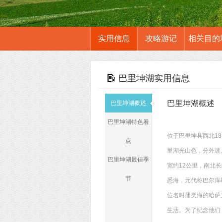
实用信息
攻略游记
相关目的
巴里坤湖实用信息
巴里坤湖概述
巴里坤湖概述
巴里坤湖特色看
位于巴里坤县西北1
点
里湖光山色，分外迷
巴里坤湖最佳季
宽约12公里，南北长
节
悉海，元代称巴尔库
位名叫蒲类海的哈萨
生活。为了纪念他们