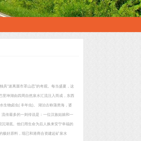
独具“迷离蜃市罩山恋”的奇观。每当盛夏，这
巴里坤湖由四周自然泉水汇流注入而成，东西
水生物卤虫( 丰年虫)。 湖泊古称蒲类海，婆
，流传最多的一则传说是：一位汉族姑娘和一
同沉湖底。他们用生命为后人换来安宁幸福的
水的极好原料，现已和港商合资建起矿泉水