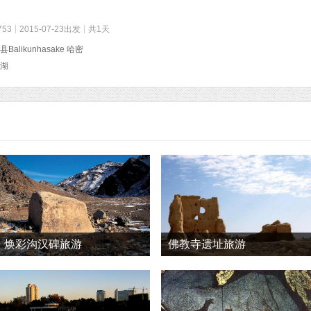
753
2015-07-23出发
共1天
Balikunhasake 哈密
湖
焕彩沟汉碑旅游
佛教寺遗址旅游