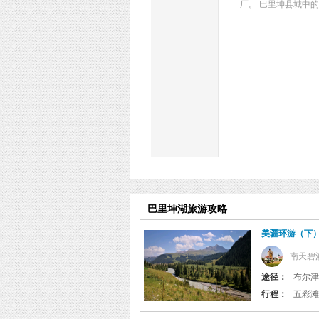
厂。 巴里坤县城中
巴里坤湖旅游攻略
美疆环游（下
南天碧
途径：
布尔津 
行程：
五彩滩