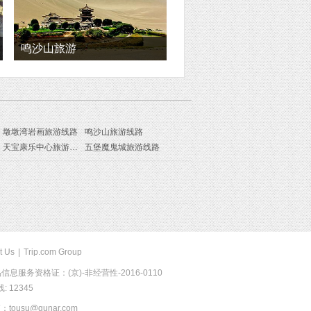
鸣沙山旅游
墩墩湾岩画旅游线路
鸣沙山旅游线路
天宝康乐中心旅游线路
五堡魔鬼城旅游线路
t Us
|
Trip.com Group
息服务资格证：(京)-非经营性-2016-0110
 12345
usu@qunar.com