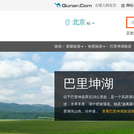
去哪儿网首页
网站
北京
站
正在
旅游
新疆旅游
哈密旅游
巴里坤湖旅游
>
>
>
巴里坤湖
位于巴里坤县西北18公里处，是一个高原湖泊
伏，水草丰美，湖中碧波荡漾。独具“迷离蜃
里湖光山色，分外迷...
查看
巴里坤湖旅游