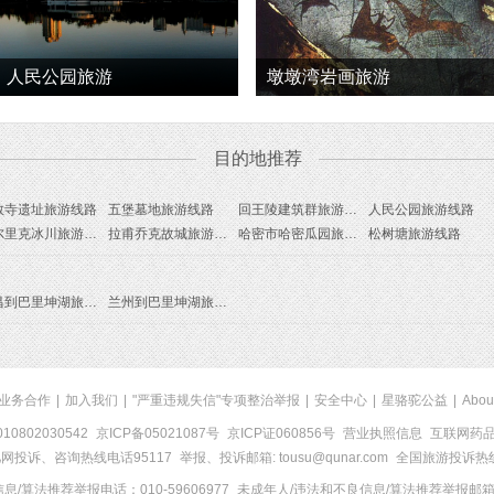
人民公园旅游
墩墩湾岩画旅游
目的地推荐
教寺遗址旅游线路
五堡墓地旅游线路
回王陵建筑群旅游线路
人民公园旅游线路
喀尔里克冰川旅游线路
拉甫乔克故城旅游线路
哈密市哈密瓜园旅游线路
松树塘旅游线路
南昌到巴里坤湖旅游报价
兰州到巴里坤湖旅游报价
业务合作
|
加入我们
|
"严重违规失信"专项整治举报
|
安全中心
|
星骆驼公益
|
Abou
0802030542
京ICP备05021087号
京ICP证060856号
营业执照信息
互联网药品信
网投诉、咨询热线电话95117
举报、投诉邮箱: tousu@qunar.com
全国旅游投诉热线:
/算法推荐举报电话：010-59606977
未成年人/违法和不良信息/算法推荐举报邮箱：to