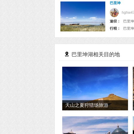
巴里坤
hghw4
途径：
巴里坤县
行程：
巴里坤
巴里坤湖相关目的地
天山之夏狩猎场旅游