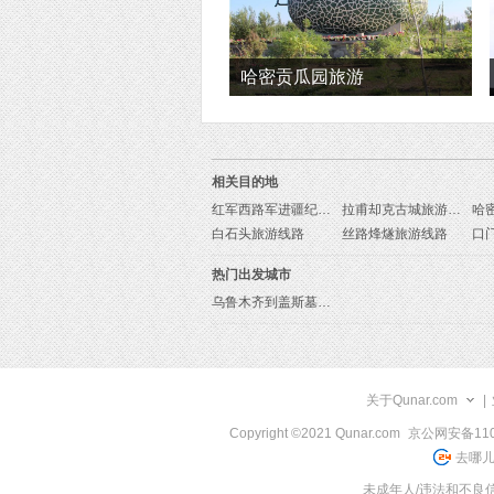
哈密贡瓜园旅游
相关目的地
红军西路军进疆纪念园旅游线路
拉甫却克古城旅游线路
白石头旅游线路
丝路烽燧旅游线路
口
热门出发城市
乌鲁木齐到盖斯墓旅游报价
关于Qunar.com
|
Copyright ©2021 Qunar.com
京公网安备1101
去哪儿
未成年人/违法和不良信息