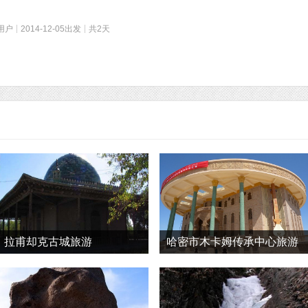
用户
2014-12-05出发
共2天
拉甫却克古城旅游
哈密市木卡姆传承中心旅游