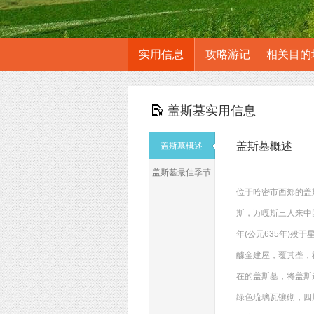
实用信息
攻略游记
相关目的
盖斯墓实用信息
盖斯墓概述
盖斯墓概述
盖斯墓最佳季节
位于哈密市西郊的盖
斯，万嘎斯三人来中
年(公元635年)殁
醵金建屋，覆其垄，
在的盖斯墓，将盖斯
绿色琉璃瓦镶砌，四