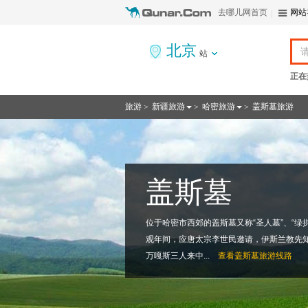
去哪儿网首页
网站
北京
站
正在
旅游
新疆旅游
哈密旅游
盖斯墓旅游
>
>
>
盖斯墓
位于哈密市西郊的盖斯墓又称“圣人墓”、“绿拱
观年间，应唐太宗李世民邀请，伊斯兰教先
万嘎斯三人来中...
查看
盖斯墓旅游线路