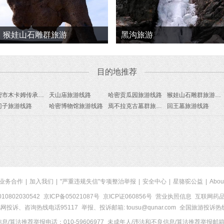
猴娃山石雕群旅游
黑沟旅游
目的地推荐
哈密市木卡姆传承中心旅游线路
天山庙旅游线路
哈密贡瓜园旅游线路
猴娃山石雕群旅游线路
门子旅游线路
哈密博物馆旅游线路
焉不拉克古墓群旅游线路
回王墓旅游线路
业务合作
|
加入我们
|
"严重违规失信"专项整治举报
|
安全中心
|
星骆驼公益
|
Abou
0802030542
京ICP备05021087号
京ICP证060856号
营业执照信息
互联网药品信
网投诉、咨询热线电话95117
举报、投诉邮箱: tousu@qunar.com
全国旅游投诉热线:
/算法推荐举报电话：010-59606977
未成年人/违法和不良信息/算法推荐举报邮箱：to