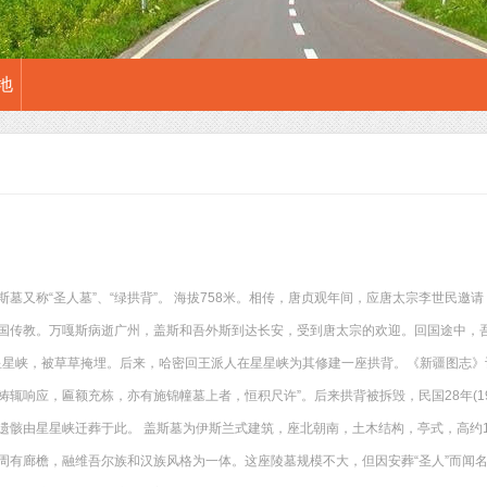
地
斯墓又称“圣人墓”、“绿拱背”。 海拔758米。相传，唐贞观年间，应唐太宗李世民
国传教。万嘎斯病逝广州，盖斯和吾外斯到达长安，受到唐太宗的欢迎。回国途中，吾
于星星峡，被草草掩埋。后来，哈密回王派人在星星峡为其修建一座拱背。《新疆图志》记
祷辄响应，匾额充栋，亦有施锦幢墓上者，恒积尺许”。后来拱背被拆毁，民国28年(1
遗骸由星星峡迁葬于此。 盖斯墓为伊斯兰式建筑，座北朝南，土木结构，亭式，高约
周有廊檐，融维吾尔族和汉族风格为一体。这座陵墓规模不大，但因安葬“圣人”而闻