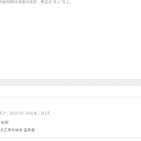
所献锦幛挂满墓内墙壁，叠盖在“圣人”坟上。
用户
2015-02-19出发
共1天
 哈密
天乙青年旅舍 盖斯墓