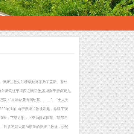
邀请，伊斯兰教先知穆罕默德派弟子盖斯、吾外
外斯病逝于河西之回回堡,盖斯则于唐贞观九
载：“星星峡麓有回纥墓。……”。 “土人为
939年)时由哈密伊斯兰教徒发起，修建了现
10米，下部方形，上部为拱式圆顶，顶部用
名，许多不能去麦加朝圣的伊斯兰教徒，纷纷