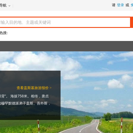
请
登录
或
导航
热搜:
查看
盖斯墓旅游报价 >
背”。 海拔758米。相传，唐贞
知穆罕默德派弟子盖斯、吾外斯，