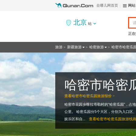
去哪儿网首页
网站
北京
站
正在
旅游
新疆旅游
哈密旅游
哈密市哈密瓜
>
>
>
哈密市哈密
查看
哈密市哈密瓜园旅游报价 >
哈密市花园乡喀拉塔勒村的“哈密瓜园”，占地面
公里。 哈密瓜园分5个大区，分别为入口区
娱乐区和自...
查看
哈密市哈密瓜园旅游线