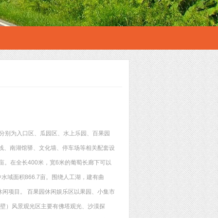
区，分别为入口区、瓜园区、水上乐园、百果园
栈、南湖馆驿、文化墙、停车场等相关配套设
1亩。在全长400米，宽6米的葡萄长廊下可以
水域面积866.7亩。围绕人工湖，建有曲
闲项目。 百果园休闲娱乐区以果园、小集市
（戈壁）风景观光区主要有佛塔观光、沙漠探