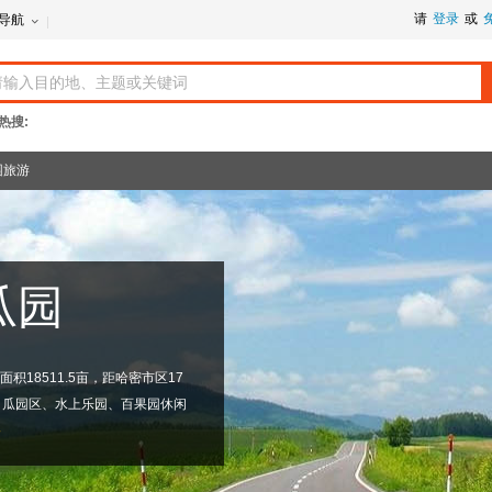
请
登录
或
导航
热搜:
园旅游
瓜园
积18511.5亩，距哈密市区17
、瓜园区、水上乐园、百果园休闲
路