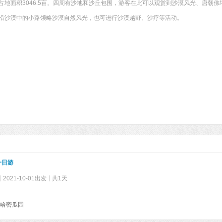
占地面积3046.5亩。四周有沙地和沙丘包围，游客在此可以观赏到沙漠风光、唐朝
沿沙漠中的小路领略沙漠自然风光，也可进行沙漠越野、沙疗等活动。
一日游
2021-10-01出发
共1天
哈密瓜园