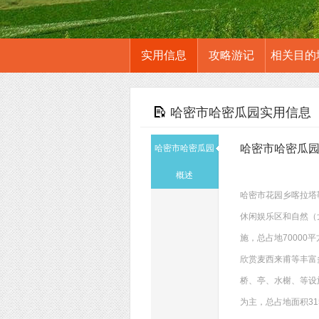
实用信息
攻略游记
相关目的
哈密市哈密瓜园实用信息
哈密市哈密瓜
哈密市哈密瓜园
概述
哈密市花园乡喀拉塔勒
休闲娱乐区和自然（
施，总占地70000
欣赏麦西来甫等丰富多
桥、亭、水榭、等设
为主，总占地面积31