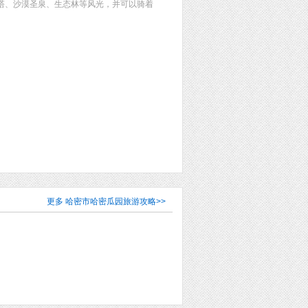
佛塔、沙漠圣泉、生态林等风光，并可以骑着
更多
哈密市哈密瓜园旅游攻略
>>