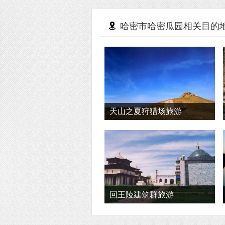
哈密市哈密瓜园相关目的
天山之夏狩猎场旅游
回王陵建筑群旅游