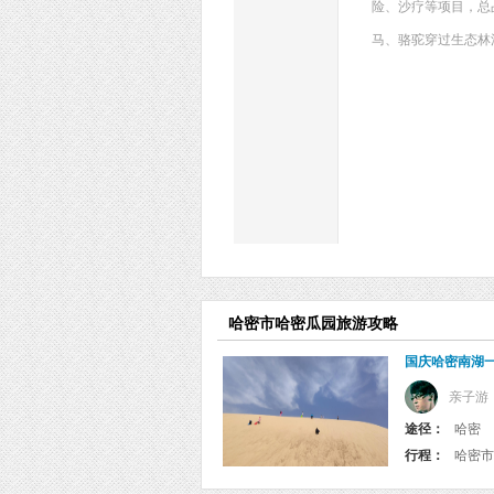
险、沙疗等项目，总
马、骆驼穿过生态林
哈密市哈密瓜园旅游攻略
国庆哈密南湖
亲子游
途径：
哈密
行程：
哈密市