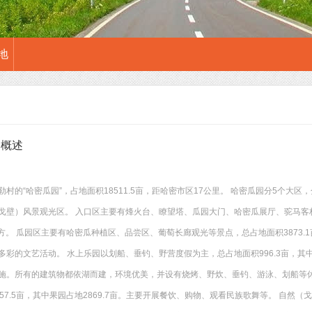
地
园概述
村的“哈密瓜园”，占地面积18511.5亩，距哈密市区17公里。 哈密瓜园分5个大
戈壁）风景观光区。 入口区主要有烽火台、瞭望塔、瓜园大门、哈密瓜展厅、驼马客
平方。 瓜园区主要有哈密瓜种植区、品尝区、葡萄长廊观光等景点，总占地面积3873.
彩的文艺活动。 水上乐园以划船、垂钓、野营度假为主，总占地面积996.3亩，其中
施。所有的建筑物都依湖而建，环境优美，并设有烧烤、野炊、垂钓、游泳、划船等休
57.5亩，其中果园占地2869.7亩。主要开展餐饮、购物、观看民族歌舞等。 自然