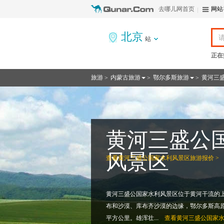
去哪儿网首页
网站
北京
站
正在
旅游
内蒙古旅游
鄂尔多斯旅游
黄河三
>
>
>
黄河三盛公
风景区
查看
黄河三盛公国家水利风景区旅游报价 >
黄河三盛公国家水利风景区位于黄河干流的
布和沙漠、库布齐沙漠的边缘，鄂尔多斯高原与
平方公里。雄浑壮...
查看
黄河三盛公国家