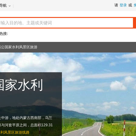
请
登录
或
导航
热搜:
盛公国家水利风景区旅游
国家水利
上中游，地处内蒙古西南部，乌兰
河套平原之间，总面积129.31
水利风景区旅游线路