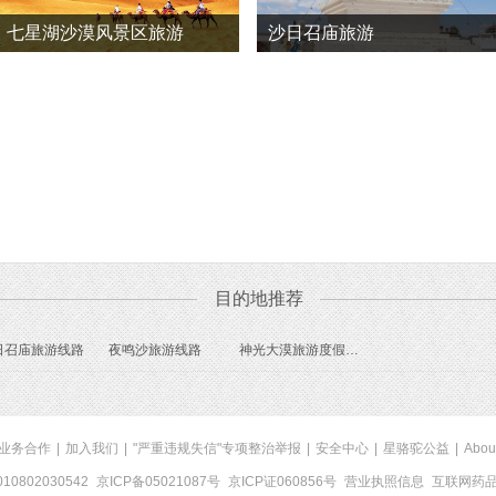
七星湖沙漠风景区旅游
沙日召庙旅游
目的地推荐
日召庙旅游线路
夜鸣沙旅游线路
神光大漠旅游度假村旅游线路
业务合作
|
加入我们
|
"严重违规失信"专项整治举报
|
安全中心
|
星骆驼公益
|
Abou
0802030542
京ICP备05021087号
京ICP证060856号
营业执照信息
互联网药品信