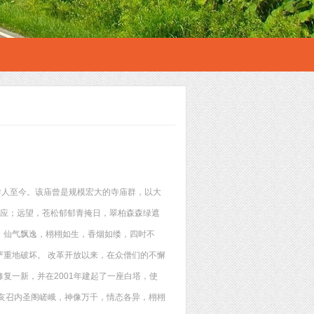
导人至今。该庙曾是规模宏大的寺庙群，以大
对应；远望，苍松郁郁青掩日，翠柏森森绿遮
，仙气飘逸，栩栩如生，香烟如缕，四时不
重地破坏。 改革开放以来，在众僧们的不懈
复一新，并在2001年建起了一座白塔，使
亥召内圣阁嵯峨，神像万千，情态各异，栩栩