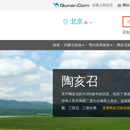
去哪儿网首页
网站
北京
站
正在
旅游
内蒙古旅游
鄂尔多斯旅游
陶亥召
>
>
>
陶亥召
关于陶亥召距今350多年的历史，经历了满
中华人民共和国三届九位领导人至今。该庙
殿、三层召、三座拉僧...
查看
陶亥召旅游