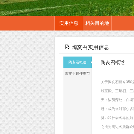
实用信息
相关目的地
陶亥召实用信息
陶亥召概述
陶亥召概述
陶亥召最佳季节
关于陶亥召距今35
雄宝殿、三层召、三
天；浓荫深处，白墙
断；成为当时鄂尔多
努力和社会各界的鼎
之成为周边各族群众