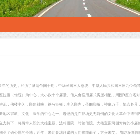
0多年的历史，经历了满清帝国十期，中华民国三大总统、中华人民共和国三届九位领
座拉僧（僧院）为中心，大小数十个庙堂、僧人食宿用庙式房屋相配，周围9座白塔
碧瓦，佛楼半闪，殿角斜映，铁马轻摇；步入殿内，圣阁嵯峨，神像万千，情态各具
斯地区宗教、文化、医学的中心之一。遗憾的是在那场史无前例的文化大革命中遭到严
立支持下，将所幸未毁的大雄宝殿、法相僧院、时轮僧院、大雄宝殿两侧对称的小庙修
朝圣了确心愿的圣地；近年，来此参观拜谒的人们接踵而至，方兴未艾。 鄂尔多斯陶