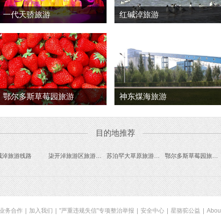
一代天骄旅游
红碱淖旅游
鄂尔多斯草莓园旅游
神东煤海旅游
目的地推荐
碱淖旅游线路
柒开淖旅游区旅游线路
苏泊罕大草原旅游线路
鄂尔多斯草莓园旅游线路
业务合作
|
加入我们
|
"严重违规失信"专项整治举报
|
安全中心
|
星骆驼公益
|
Abou