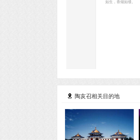
如生，香烟如缕。
陶亥召相关目的地