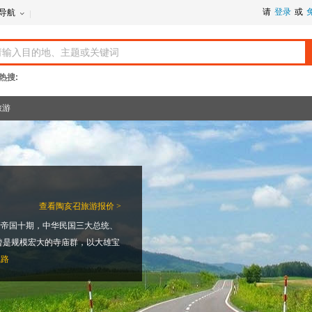
请
登录
或
导航
热搜:
旅游
查看
陶亥召旅游报价 >
清帝国十期，中华民国三大总统、
曾是规模宏大的寺庙群，以大雄宝
线路