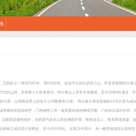
地
述
，兀然屹立一座高约80米、宽约300米、状似平台的红砂岩小山，即是苏默图阿尔寨
巴巴的山洞，等候着人们前来探访。阿尔寨山上原有寺庙建筑，至今仍有6处遗址；环山
有43座；山周围岩壁上刻有大小浮雕佛塔22座。 阿尔寨石窟东南侧的10号石窟为
猛神勇的苏勒德神矛，门西侧壁上有一座西夏风格的佛塔浮雕。门前的石崖时住所，
中，这眼窟是最特殊的，别的窟均是依山势在侧面开凿，唯独这边上，凿有两道竖壕，
说有树立成吉思汗箭靶处，至今仍可寻到。 在第28号窟中，有一幅壁画值得认真研究