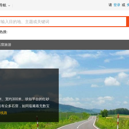
请
登录
或
导航
热搜:
石窟旅游
米、宽约300米、状似平台的红砂
凿有众多石窟，如同蕴藏着无数宝
游线路