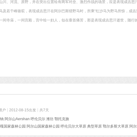
山川、河流、原野，并在突出位置绘有两军对垒、激烈作战的场景，应是表现成吉思
马及若干峰骆驼，表现成吉思汗在阿尔巴斯猎野马时，所乘“红沙马为野马所惊，成吉
一间寺庙，一间宫殿，宫中绘一妇人，似在垂首痛苦，那是表现成吉思汗逝世，随行
用户
2012-08-15出发
共7天
纳 阿尔山Aershan 呼伦贝尔 潍坊 鄂托克旗
嘎国家森林公园 阿尔山国家森林公园 呼伦贝尔大草原 典型草原 鄂尔多斯大草原 阿