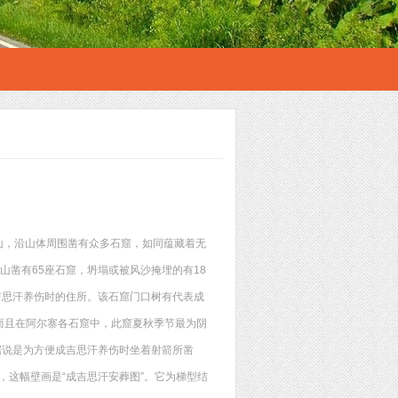
山，沿山体周围凿有众多石窟，如同蕴藏着无
凿有65座石窟，坍塌或被风沙掩埋的有18
成吉思汗养伤时的住所。该石窟门口树有代表成
而且在阿尔寨各石窟中，此窟夏秋季节最为阴
据说是为方便成吉思汗养伤时坐着射箭所凿
，这幅壁画是“成吉思汗安葬图”。它为梯型结