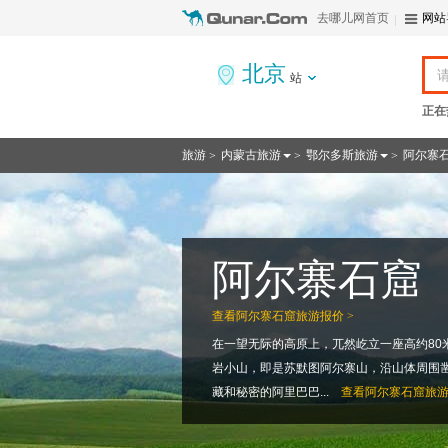
去哪儿网首页
网站
北京
站
正在
旅游
内蒙古旅游
鄂尔多斯旅游
阿尔寨
>
>
>
阿尔寨石窟
查看
阿尔寨石窟旅游报价 >
在一望无际的高原上，兀然屹立一座高约80
岩小山，即是苏默图阿尔寨山，沿山体周围
藏和秘密的阿里巴巴...
查看
阿尔寨石窟旅