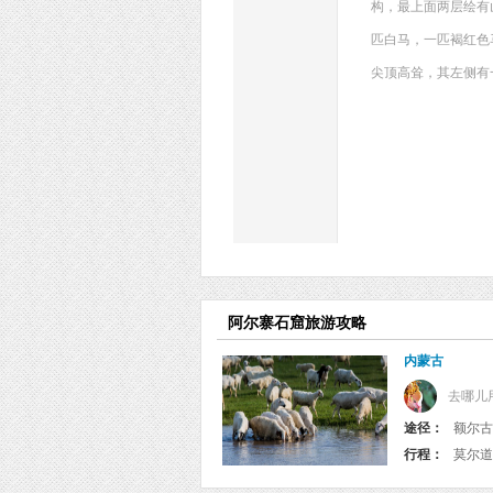
构，最上面两层绘有
匹白马，一匹褐红色
尖顶高耸，其左侧有
阿尔寨石窟旅游攻略
内蒙古
去哪儿
途径：
额尔古
行程：
莫尔道