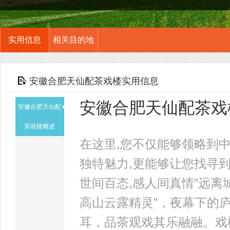
实用信息
相关目的地
安徽合肥天仙配茶戏楼实用信息
安徽合肥天仙配茶戏
安徽合肥天仙配
茶戏楼概述
在这里,您不仅能够领略到
独特魅力,更能够让您找寻
世间百态,感人间真情”远
高山云露精灵”，夜幕下的
耳，品茶观戏其乐融融。戏