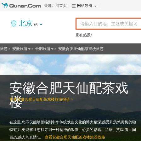
去哪儿网首页
网站导航
北京
站
正在热搜:
旅游
安徽旅游
合肥旅游
安徽合肥天仙配茶戏楼旅游
>
>
>
安徽合肥天仙配茶戏
楼
查看
安徽合肥天仙配茶戏楼旅游报价 >
在这里,您不仅能够领略到中华传统戏曲文化的博大精深,感受到悠悠黄梅的独
特魅力,更能够让您找寻到一种精神的皈依、心灵的慰藉。品茶、赏戏,看世间
百态,感人间真情”...
查看
安徽合肥天仙配茶戏楼旅游线路