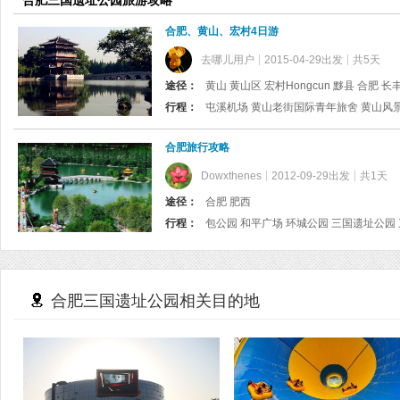
合肥三国遗址公园旅游攻略
合肥、黄山、宏村4日游
去哪儿用户
2015-04-29出发
共5天
途径：
黄山 黄山区 宏村Hongcun 黟县 合肥 长
行程：
合肥旅行攻略
Dowxthenes
2012-09-29出发
共1天
途径：
合肥 肥西
行程：
包公园 和平广场 环城公园 三国遗址公园 
合肥三国遗址公园相关目的地