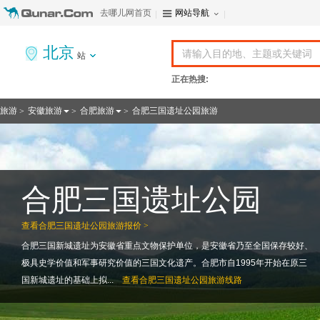
去哪儿网首页
网站导航
北京
站
正在热搜:
旅游
安徽旅游
合肥旅游
合肥三国遗址公园旅游
>
>
>
合肥三国遗址公园
查看
合肥三国遗址公园旅游报价 >
合肥三国新城遗址为安徽省重点文物保护单位，是安徽省乃至全国保存较好、
极具史学价值和军事研究价值的三国文化遗产。合肥市自1995年开始在原三
国新城遗址的基础上拟...
查看
合肥三国遗址公园旅游线路