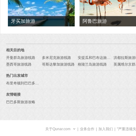
牙买加旅游
阿鲁巴旅游
相关目的地
开曼群岛旅游线路
多米尼克旅游线路
安提瓜和巴布达旅游线路
洪都拉斯旅游
墨西哥旅游线路
哥斯达黎加旅游线路
格陵兰岛旅游线路
热门出发城市
布里奇顿到巴巴多斯旅游报价
友情链接
巴巴多斯旅游攻略
关于Qunar.com
|
业务合作
|
加入我们
|
"严重违规