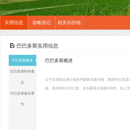
实用信息
攻略游记
相关目的地
巴巴多斯实用信息
巴巴多斯概述
巴巴多斯概述
巴巴多斯特色看
位于东加勒比海小安的列斯群岛最东端，西距特立尼达岛
点
成。海岸线长101公里。全岛最高点海拔340米。岛上无
巴巴多斯最佳季
节