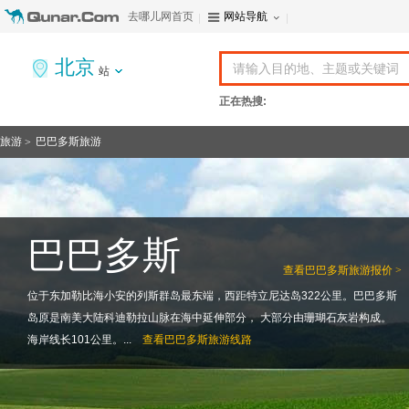
去哪儿网首页
网站导航
北京
站
正在热搜:
旅游
巴巴多斯旅游
>
巴巴多斯
查看
巴巴多斯旅游报价 >
位于东加勒比海小安的列斯群岛最东端，西距特立尼达岛322公里。巴巴多斯
岛原是南美大陆科迪勒拉山脉在海中延伸部分， 大部分由珊瑚石灰岩构成。
海岸线长101公里。...
查看
巴巴多斯旅游线路