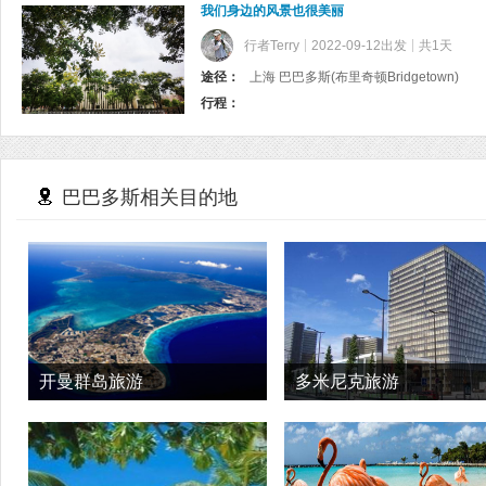
我们身边的风景也很美丽
行者Terry
2022-09-12出发
共1天
途径：
上海 巴巴多斯(布里奇顿Bridgetown)
行程：
巴巴多斯相关目的地
开曼群岛旅游
多米尼克旅游