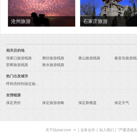
沧州旅游
石家庄旅游
相关目的地
张家口旅游线路
廊坊旅游线路
唐山旅游线路
秦皇岛旅游线
邯郸旅游线路
衡水旅游线路
热门出发城市
呼和浩特到保定旅游报价
友情链接
保定房价
保定旅游攻略
保定新楼盘
保定天气
关于Qunar.com
|
业务合作
|
加入我们
|
"严重违规