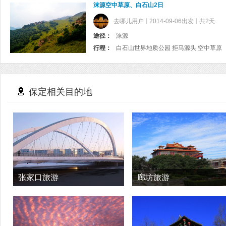
涞源空中草原、白石山2日
去哪儿用户
2014-09-06出发
共2天
途径：
涞源
行程：
白石山世界地质公园 拒马源头 空中草原
保定相关目的地
张家口旅游
廊坊旅游