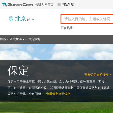
去哪儿网首页
网站导航
北京
站
正在热搜:
旅游
河北旅游
保定旅游
>
>
保定
查看
保定旅游报价 >
保定市位于华北平原中部，北靠首都北京，东邻天津，南连石家庄，西接山
西：京广铁路、京深高速公路、107国道纵贯南北，津保高速公路与京深高速
公路交汇于此，全市面积...
查看
保定旅游线路