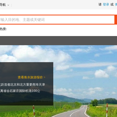
请
登录
或
导航
热搜:
查看
衡水旅游报价 >
北距首都北京和北方重要商埠天津
离省会石家庄国际机场100公
路