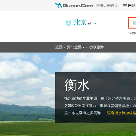
去哪儿网首页
网站
北京
站
正在
旅游
河北旅游
衡水旅游
>
>
衡水
衡水市地处华北平原，位于河北省东南部，
各250公里南接邢台、邯郸煤炭钢铁基地；西
里；东去渤海之滨黄骅...
查看
衡水旅游线