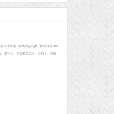
炭钢铁基地；西离省会石家庄国际机场100
市、深州市、枣强县武邑县、武强县、饶阳