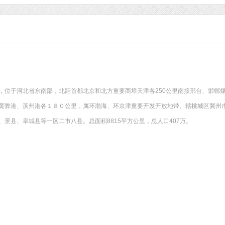
，位于河北省东南部，北距首都北京和北方重要商埠天津各250公里南接邢台、邯郸煤
黄骅港、滨州港各１８０公里，属环渤海、环京津重要开发开放地带。辖桃城区冀州
、景县、阜城县等一区二市八县。总面积8815平方公里，总人口407万。