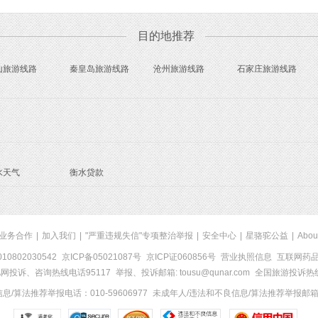
目的地推荐
山旅游线路
秦皇岛旅游线路
沧州旅游线路
石家庄旅游线路
水天气
衡水贷款
业务合作
|
加入我们
|
"严重违规失信"专项整治举报
|
安全中心
|
星骆驼公益
|
Abou
0802030542
京ICP备05021087号
京ICP证060856号
营业执照信息
互联网药品信
网投诉、咨询热线电话95117
举报、投诉邮箱: tousu@qunar.com
全国旅游投诉热线:
/算法推荐举报电话：010-59606977
未成年人/违法和不良信息/算法推荐举报邮箱：to