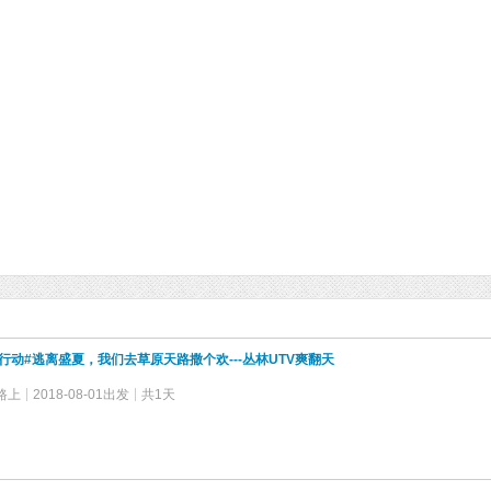
猫行动#逃离盛夏，我们去草原天路撒个欢---丛林UTV爽翻天
路上
2018-08-01出发
共1天