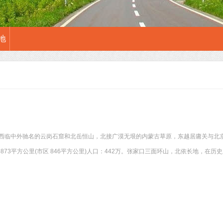
地
西临中外驰名的云岗石窟和北岳恒山，北接广漠无垠的内蒙古草原，东越居庸关与北京
6873平方公里(市区 846平方公里)人口：442万。张家口三面环山，北依长地，