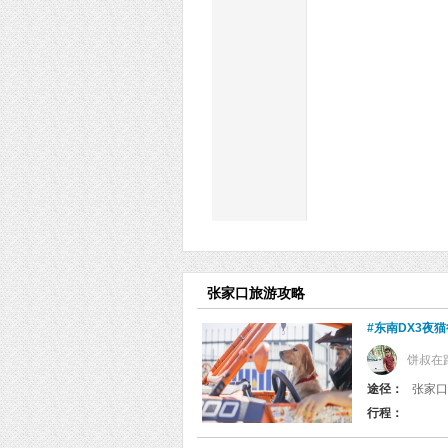
张家口旅游攻略
#东南DX3夜
饼叔在
途径：
张家口
行程：