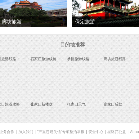
廊坊旅游
保定旅游
目的地推荐
州旅游线路
石家庄旅游线路
承德旅游线路
廊坊旅游线路
家口旅游攻略
张家口新楼盘
张家口天气
张家口贷款
业务合作
|
加入我们
|
"严重违规失信"专项整治举报
|
安全中心
|
星骆驼公益
|
Abou