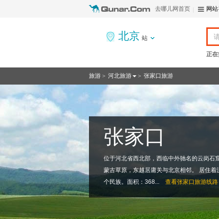
去哪儿网首页
网站
北京
站
正在
旅游
河北旅游
张家口旅游
>
>
张家口
位于河北省西北部，西临中外驰名的云岗石
蒙古草原，东越居庸关与北京相邻。 居住着
个民族。面积：368...
查看
张家口旅游线路