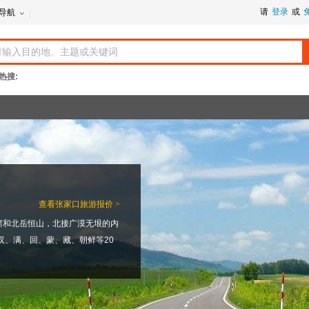
请
登录
或
导航
热搜:
查看
张家口旅游报价 >
窟和北岳恒山，北接广漠无垠的内
汉、满、回、蒙、藏、朝鲜等20