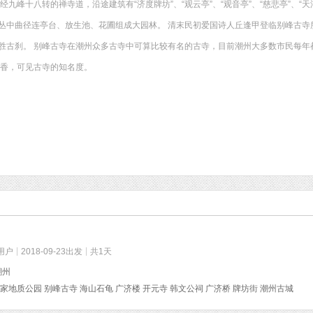
经九峰十八转的禅寺道，沿途建筑有“济度牌坊”、“观云亭”、“观音亭”、“慈悲亭”、“天
丛中曲径连亭台、放生池、花圃组成大园林。 清末民初爱国诗人丘逢甲登临别峰古寺所
胜古刹。 别峰古寺在潮州众多古寺中可算比较有名的古寺，目前潮州大多数市民每年
上香，可见古寺的知名度。
用户
2018-09-23出发
共1天
潮州
家地质公园 别峰古寺 海山石龟 广济楼 开元寺 韩文公祠 广济桥 牌坊街 潮州古城