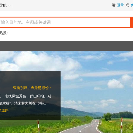
请
登录
或
导航
热搜:
查看
别峰古寺旅游报价 >
江，南揽凤城秀色，群山环抱。别
栖木棉”。清末林大川在《韩江
游线路