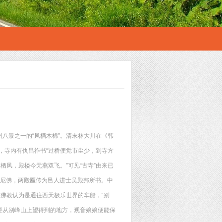
八景之一的“凤栖木棉”。清末林大川在《韩
”，寺内有仇昌祚书“过桥便觉市尘少，到寺方
栖凤，殿楼今无燕双飞。”可见“古寺”由来已
牟尼佛，两殿匾传为邑人进士吴殿邦所书。中
在佛教认为是通往西天极乐世界的车船，“别
只要从别峰山上望得到的地方，观音娘娘便能保