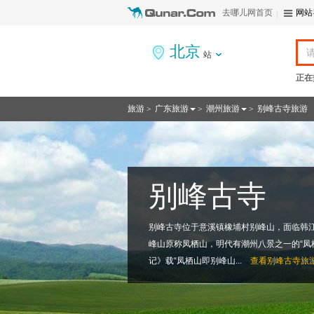
去哪儿网首页
网站
北京
站
正在
旅游
广东旅游
潮州旅游
别峰古寺旅游
>
>
>
别峰古寺
别峰古寺位于意溪镇橡埔村别峰山，面临韩
峰山原称凤栖山，明代有潮州八景之一的“凤
记》载“凤栖山即别峰山...
查看
别峰古寺旅