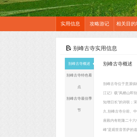
实用信息
攻略游记
相关目的
别峰古寺实用信息
别峰古寺概述
别峰古寺概述
别峰古寺特色看
别峰古寺位于意溪镇
点
江记》载“凤栖山即
别峰古寺最佳季
知增日长”的诗联；
节
久.别峰古寺分前、
座殿内有乾隆二十六
峰”是观世音菩萨的