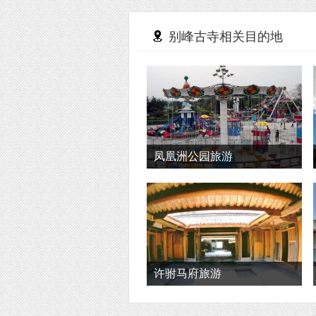
别峰古寺相关目的地
凤凰洲公园旅游
许驸马府旅游