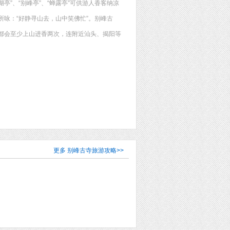
湖亭”、“别峰亭”、“蝉露亭”可供游人香客纳凉
咏：“好静寻山去，山中笑佛忙”。别峰古
都会至少上山进香两次，连附近汕头、揭阳等
更多
别峰古寺旅游攻略
>>