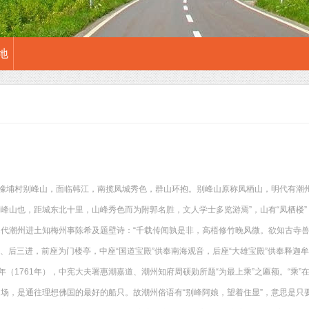
地
橡埔村别峰山，面临韩江，南揽凤城秀色，群山环抱。别峰山原称凤栖山，明代有潮州
别峰山也，距城东北十里，山峰秀色而为附郭名胜，文人学士多览游焉”，山有“凤栖楼
宋代潮州进土知梅州事陈希及题壁诗：“千载传闻孰是非，高梧修竹晚风微。欲知古寺兽
中、后三进，前座为门楼亭，中座“国道宝殿”供奉南海观音，后座“大雄宝殿”供奉释迦
年（1761年），中宪大夫署惠潮嘉道、潮州知府周硕勋所题“为最上乘”之匾额。“乘”
道场，是通往理想佛国的最好的船只。故潮州俗语有“别峰阿娘，望着住显”，意思是