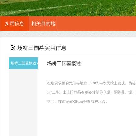
实用信息
相关目的地
场桥三国墓实用信息
场桥三国墓概述
场桥三国墓概述
在瑞安场桥乡龙翔寺地方，1985年农民挖土发现。为
吉"二字。出土陪葬品有釉瓷堆塑谷仓罐、硬陶鼎、罐
倒立、舞蹈等杂戏以及弹奏各种乐器。