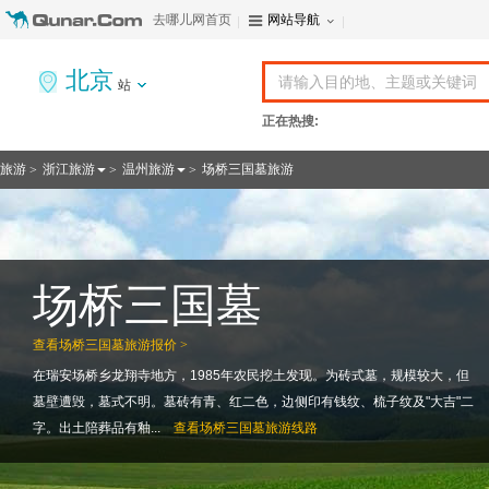
去哪儿网首页
网站导航
北京
站
正在热搜:
旅游
浙江旅游
温州旅游
场桥三国墓旅游
>
>
>
场桥三国墓
查看
场桥三国墓旅游报价 >
在瑞安场桥乡龙翔寺地方，1985年农民挖土发现。为砖式墓，规模较大，但
墓壁遭毁，墓式不明。墓砖有青、红二色，边侧印有钱纹、梳子纹及"大吉"二
字。出土陪葬品有釉...
查看
场桥三国墓旅游线路