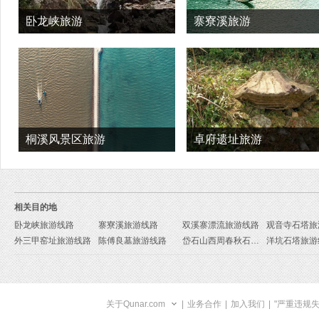
卧龙峡旅游
寨寮溪旅游
桐溪风景区旅游
卓府遗址旅游
相关目的地
卧龙峡旅游线路
寨寮溪旅游线路
双溪寨漂流旅游线路
观音寺石塔旅
外三甲窑址旅游线路
陈傅良墓旅游线路
岱石山西周春秋石棚墓旅游线路
洋坑石塔旅游
关于Qunar.com
|
业务合作
|
加入我们
|
"严重违规