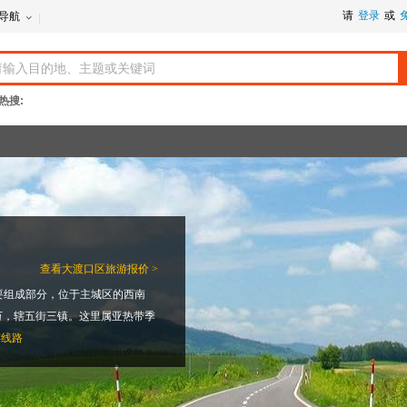
请
登录
或
导航
热搜:
查看
大渡口区旅游报价 >
要组成部分，位于主城区的西南
4万，辖五街三镇。这里属亚热带季
游线路