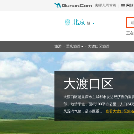
去哪儿网首页
网站
北京
站
正在
旅游
重庆旅游
大渡口区旅游
>
>
大渡口区
大渡口区是重庆市主城都市发达经济圈的重
部，地势平坦，面积103平方公里，人口2
风湿润气候，是市区重...
查看
大渡口区旅