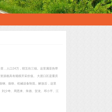
里，人口24万，辖五街三镇。这里属亚热带
资源都具有规模开采价值。 大渡口区是重庆
了炼钢、炼铁、机械设备制造。解放后，这里
、刘少奇、周恩来、朱德、贺龙、邓小平、江