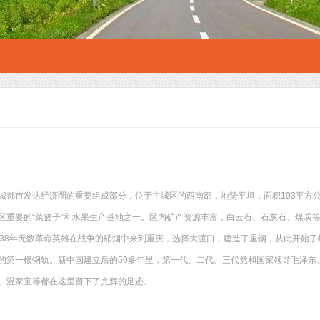
城都市发达经济圈的重要组成部分，位于主城区的西南部，地势平坦，面积103平方公
区重要的“菜篮子”和水果生产基地之一。区内矿产资源丰富，白云石、石灰石、煤炭等
938年无数革命英雄在战争的硝烟中来到重庆，选择大渡口，建造了重钢，从此开始
的第一根钢轨。新中国建立后的50多年里，第一代、二代、三代党和国家领导毛泽东
、温家宝等都在这里留下了光辉的足迹。