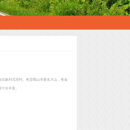
南北纵列式排列。有贡嘎山等著名大山，有金
源十分丰富。