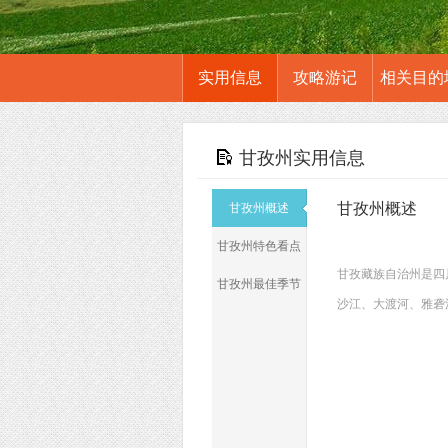
实用信息
攻略游记
相关目的
甘孜州实用信息
甘孜州概述
甘孜州概述
甘孜州特色看点
甘孜藏族自治州是四
甘孜州最佳季节
沙江、大渡河、雅砻