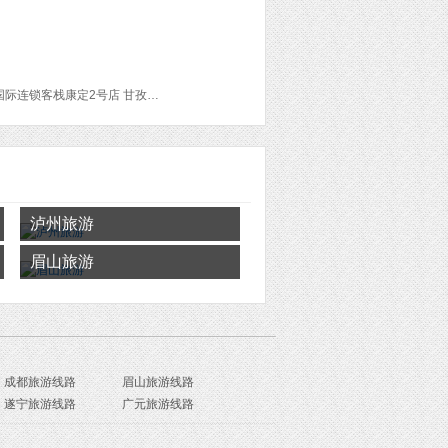
八廓街 芒康 小昭寺 大昭寺 宽窄巷子 锦里古街 武侯祠 四川大学 雅州廊桥 二郎山 波密 登巴国际连锁客栈康定2号店 甘孜龙达客栈 剪子弯山 理塘国富大酒店 金沙江大桥 拉乌山 金沙江 业拉山 鲁朗石锅鸡总店 通麦 八一镇 林芝中流砥柱 布达拉宫 松赞干布出生地 拉萨河 甘丹寺 西藏大学 驻藏大臣衙门遗址 拉萨一路向西太空舱青年旅舍 色拉寺 药王山 西藏博物馆 青藏川藏公路纪念碑 罗布林卡 哲蚌寺 宗角禄康公园 百益超市(拉百购物广场) 布达拉宫广场 天堂时光旅行书店(仙足岛) 拉萨站 西宁西站 人民公园 西宁站
泸州旅游
眉山旅游
成都旅游线路
眉山旅游线路
遂宁旅游线路
广元旅游线路