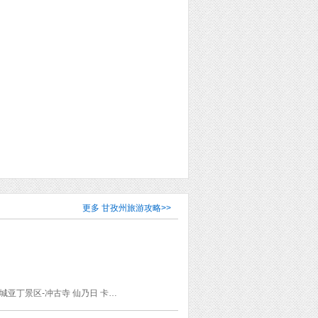
更多
甘孜州旅游攻略
>>
新都桥 亚丁村 香格里拉镇 洛绒牛场 牛奶海 五色海 兔儿山 海子山石河公园 稻城亚丁 甘孜稻城亚丁景区-冲古寺 仙乃日 卡子拉山 剪子弯山 天路十八弯 高尔寺山 折多山