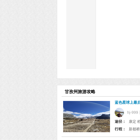
甘孜州旅游攻略
蓝色星球上最
hj-999
途径：
康定 稻
行程：