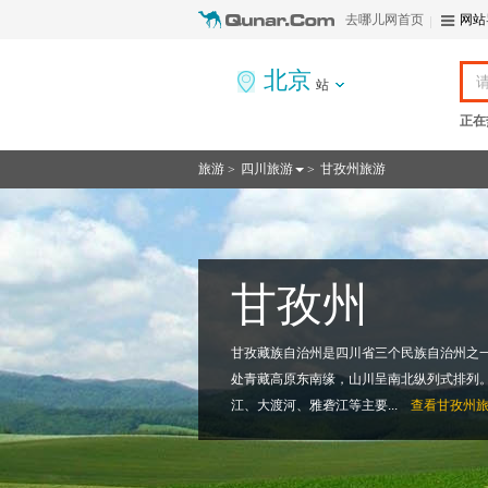
去哪儿网首页
网站
北京
站
正在
旅游
四川旅游
甘孜州旅游
>
>
甘孜州
甘孜藏族自治州是四川省三个民族自治州之
处青藏高原东南缘，山川呈南北纵列式排列
江、大渡河、雅砻江等主要...
查看
甘孜州