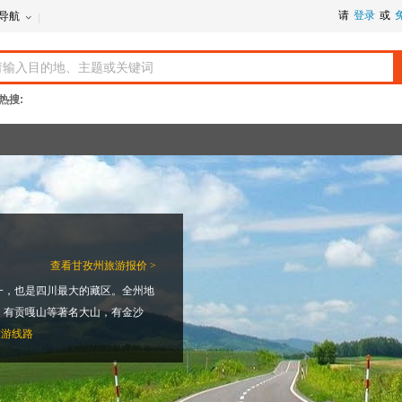
请
登录
或
导航
热搜:
查看
甘孜州旅游报价 >
一，也是四川最大的藏区。全州地
。有贡嘎山等著名大山，有金沙
旅游线路