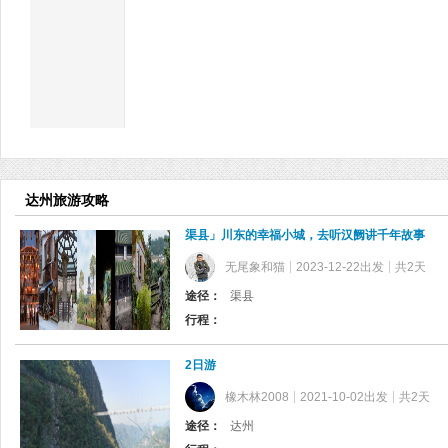
达州旅游攻略
渠县」川东的幸福小城，去听汉阙讲千年故事
无尾象和猫
2023-12-22出发
共2天
途径：
渠县
行程：
2日游
橡木林2008
2021-10-02出发
共2天
途径：
达州