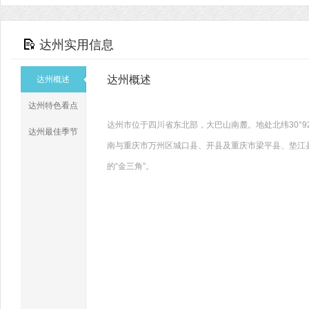
达州实用信息
达州概述
达州概述
达州特色看点
达州市位于四川省东北部，大巴山南麓。地处北纬30°92'～
达州最佳季节
南与重庆市万州区城口县、开县及重庆市梁平县、垫江县
的“金三角”。