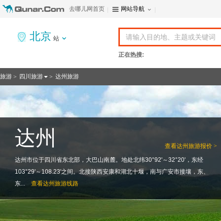
去哪儿网首页
网站导航
北京
站
正在热搜:
旅游
四川旅游
达州旅游
>
>
达州
查看
达州旅游报价 >
达州市位于四川省东北部，大巴山南麓。地处北纬30°92'～32°20'，东经
103°29'～108.23'之间。北接陕西安康和湖北十堰，南与广安市接壤，东、
东...
查看
达州旅游线路