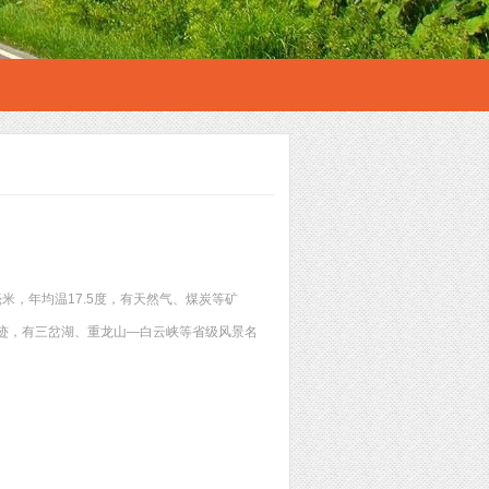
米，年均温17.5度，有天然气、煤炭等矿
迹，有三岔湖、重龙山―白云峡等省级风景名