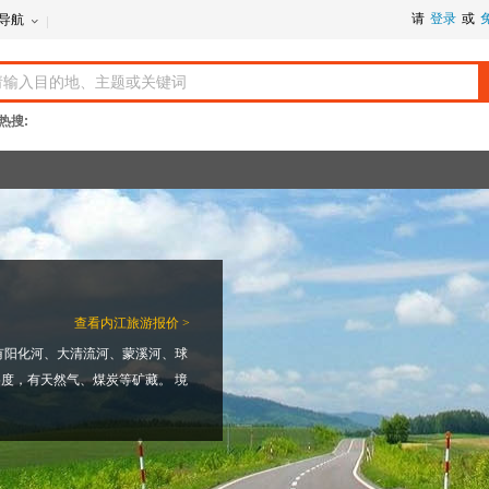
请
登录
或
导航
热搜:
查看
内江旅游报价 >
有阳化河、大清流河、蒙溪河、球
.5度，有天然气、煤炭等矿藏。 境