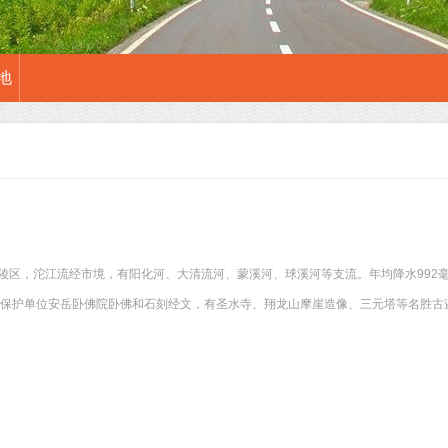
地
陵区，沱江流经市境，有阳化河、大清流河、蒙溪河、球溪河等支流。年均降水992毫
物保护单位安岳卧佛院卧佛和石刻经文，有圣水寺、翔龙山摩崖造像、三元塔等名胜古