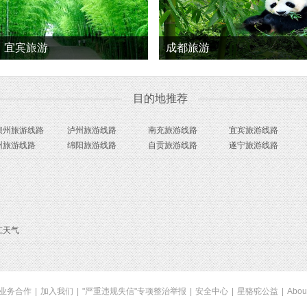
宜宾旅游
成都旅游
目的地推荐
坝州旅游线路
泸州旅游线路
南充旅游线路
宜宾旅游线路
州旅游线路
绵阳旅游线路
自贡旅游线路
遂宁旅游线路
江天气
业务合作
|
加入我们
|
"严重违规失信"专项整治举报
|
安全中心
|
星骆驼公益
|
Abou