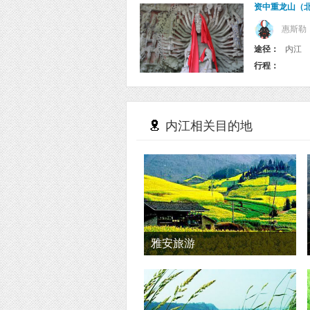
资中重龙山（
惠斯勒
途径：
内江
行程：
内江相关目的地
雅安旅游