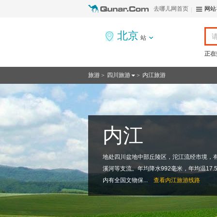
去哪儿网首页
网站
北京
站
正在
旅游
四川旅游
内江旅游
>
>
内江
地处四川盆地中部丘陵区，沱江流经市境，
溪河等支流。年均降水992毫米，年均温17
内有全国文物保...
查看
内江旅游线路