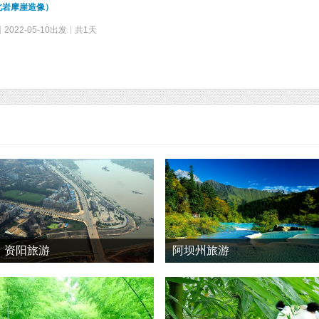
北岩摩崖造像）
2022-05-10出发
共1天
资阳旅游
阿坝州旅游