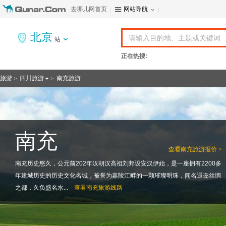
去哪儿网首页
网站导航
北京
站
正在热搜:
旅游
四川旅游
南充旅游
>
>
南充
查看
南充旅游报价 >
南充历史悠久，公元前202年汉朝汉高祖刘邦设安汉伊始，是一座拥有2200多
年建城历史的历史文化名城，被誉为嘉陵江畔的一颗璀璨明珠，闻名遐迩丝绸
之都，久负盛名水...
查看
南充旅游线路