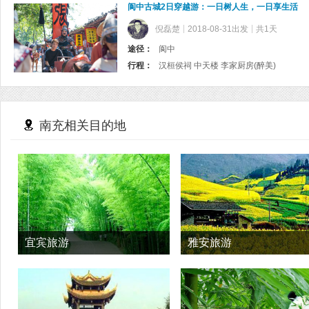
阆中古城2日穿越游：一日树人生，一日享生活
倪磊楚
2018-08-31出发
共1天
途径：
阆中
行程：
汉桓侯祠 中天楼 李家厨房(醉美)
南充相关目的地
宜宾旅游
雅安旅游