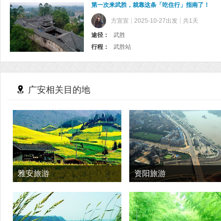
第一次来武胜，就靠这条「吃住行」指南了！
方宣宣
2025-10-27出发
共1天
途径：
武胜
行程：
武胜站
广安相关目的地
雅安旅游
资阳旅游