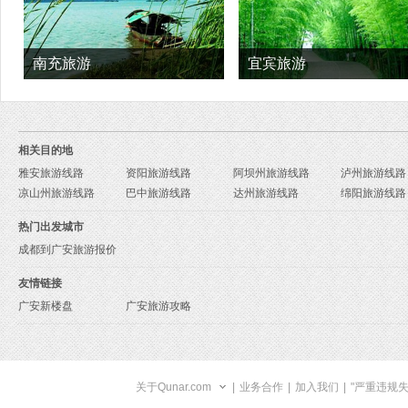
南充旅游
宜宾旅游
相关目的地
雅安旅游线路
资阳旅游线路
阿坝州旅游线路
泸州旅游线路
凉山州旅游线路
巴中旅游线路
达州旅游线路
绵阳旅游线路
热门出发城市
成都到广安旅游报价
友情链接
广安新楼盘
广安旅游攻略
关于Qunar.com
|
业务合作
|
加入我们
|
"严重违规