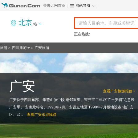
去哪儿网首页
网站导航
北京
站
正在热搜:
旅游
四川旅游
广安旅游
>
>
广安
查看
广安旅游报价 >
广安位于四川东部、华蓥山脉中段,毗邻重庆。宋开宝二年取“广土安辑”之意设
广安军,广安由此得名。1993年7月广安设立地区,1998年7月撤地设市,辖广安
区、武...
查看
广安旅游线路