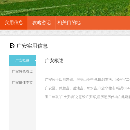
实用信息
攻略游记
相关目的地
广安实用信息
广安概述
广安概述
广安特色看点
广安位于四川东部、华蓥山脉中段,毗邻重庆。宋开宝二年取
广安最佳季节
广安区、武胜县、岳池县、邻水县,代管华蓥市,幅员63
宝二年取“广土安辑”之意设广安军,后历朝历代均在此建