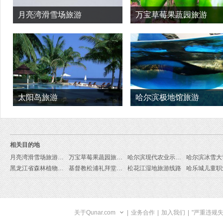
月亮湾滑雪场旅游
万宝草莓果蔬园旅游
太阳岛旅游
哈尔滨极地馆旅游
相关目的地
月亮湾滑雪场旅游线路
万宝草莓果蔬园旅游线路
哈尔滨现代农业示范区旅游线路
黑龙江省森林植物园旅游线路
基督教松浦礼拜堂旅游线路
松花江湿地旅游线路
关于Qunar.com
|
业务合作
|
加入我们
|
"严重违规