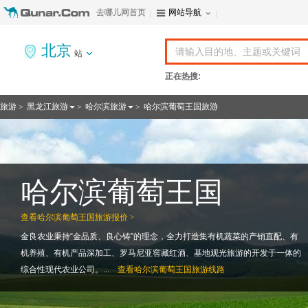
去哪儿网首页
网站导航
北京
站
正在热搜:
旅游
黑龙江旅游
哈尔滨旅游
哈尔滨葡萄王国旅游
>
>
>
哈尔滨葡萄王国
查看
哈尔滨葡萄王国旅游报价 >
金良农业秉持“金品质、良心铸”的理念，全力打造集有机蔬菜的产销直配、有
机养殖、有机产品深加工、罗马尼亚窖藏红酒、基地观光旅游的开发于一体的
综合性现代农业公司。...
查看
哈尔滨葡萄王国旅游线路