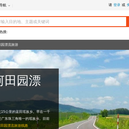
请
登录
或
导航
热搜:
田园漂流旅游
河田园漂
15公里的蓝田瑶族乡。早在一千
是广东珠三角唯一的瑶族乡。目前
河田园漂流旅游线路