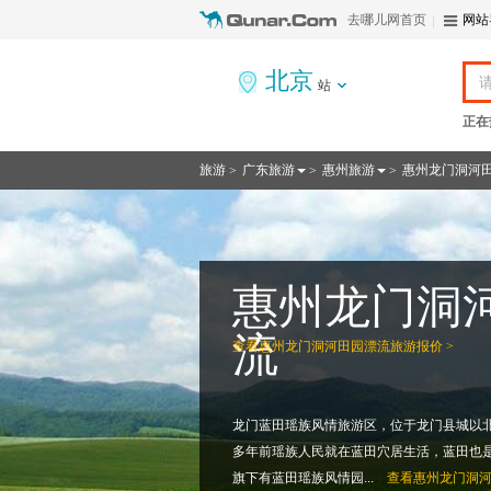
去哪儿网首页
网站
北京
站
正在
旅游
广东旅游
惠州旅游
惠州龙门洞河
>
>
>
惠州龙门洞
流
查看
惠州龙门洞河田园漂流旅游报价 >
龙门蓝田瑶族风情旅游区，位于龙门县城以北
多年前瑶族人民就在蓝田穴居生活，蓝田也
旗下有蓝田瑶族风情园...
查看
惠州龙门洞