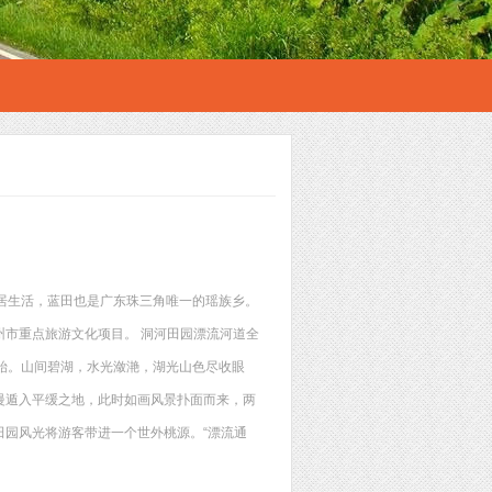
居生活，蓝田也是广东珠三角唯一的瑶族乡。
市重点旅游文化项目。 洞河田园漂流河道全
开始。山间碧湖，水光潋滟，湖光山色尽收眼
慢遁入平缓之地，此时如画风景扑面而来，两
园风光将游客带进一个世外桃源。“漂流通