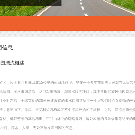
用信息
田园漂流概述
游区，位于龙门县城以北15公里的蓝田瑶族乡。早在一千多年前瑶族人民就在蓝田穴
风情园、洞河田园漂流、龙门军事拓展、溯溪探险等项目，其中蓝田瑶族风情园是惠州
历时1小时左右，全球首创的20米长波浪式的出水口滑道给了一个游客惊险而又刺激的
转，急速而下。激流、浪花和尖叫构成了整个漂流开始的主旋律。之后，漂流河道慢
森林、郁郁葱葱的草地稻田、空谷山林中的鸟鸣兽叫、远处农家的袅袅炊烟等绝美的田
，小桥、流水、人家，无处不散发着田园的气息。