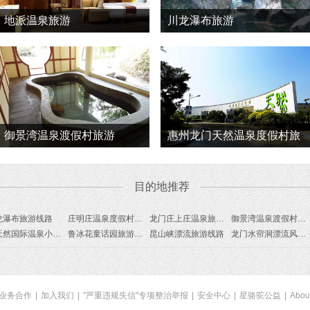
地派温泉旅游
川龙瀑布旅游
御景湾温泉渡假村旅游
惠州龙门天然温泉度假村旅
游
目的地推荐
龙瀑布旅游线路
庄明庄温泉度假村旅游线路
龙门庄上庄温泉旅游线路
御景湾温泉渡假村旅游线路
尚天然国际温泉小镇旅游线路
鲁冰花童话园旅游线路
昆山峡漂流旅游线路
龙门水帘洞漂流风景区旅游线路
业务合作
|
加入我们
|
"严重违规失信"专项整治举报
|
安全中心
|
星骆驼公益
|
Abou