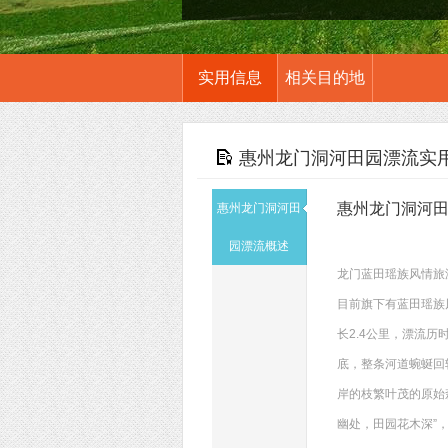
实用信息
相关目的地
惠州龙门洞河田园漂流实
惠州龙门洞河
惠州龙门洞河田
园漂流概述
龙门蓝田瑶族风情旅
目前旗下有蓝田瑶族
长2.4公里，漂流
底，整条河道蜿蜒回
岸的枝繁叶茂的原始
幽处，田园花木深”