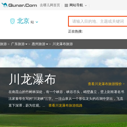
去哪儿网首页
网站导航
北京
站
正在热搜:
旅游
广东旅游
惠州旅游
川龙瀑布旅游
>
>
>
川龙瀑布
查看
川龙瀑布旅游报价 >
在南昆山的竹树林深处，有一个峡谷，峡谷尽头，峭壁矗立，壁上刻有著名书
法家秦萼生写的“川龙峡”三字。一注山泉从一个形似龙头的石洞中穿出，飞流
直下深潭，蔚为壮观。...
查看
川龙瀑布旅游线路