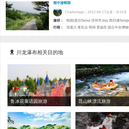
雨中游韩国
Charlemagn
2012-08-17出发
共10天
途径：
韩国(首尔Seoul 济州市Jeju 西归浦Seogw
行程：
川龙瀑布相关目的地
鲁冰花童话园旅游
昆山峡漂流旅游