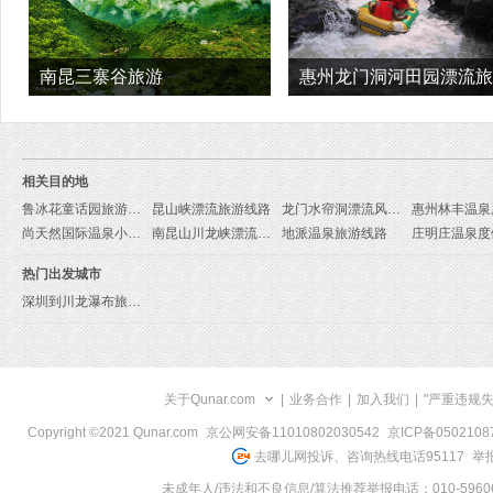
南昆三寨谷旅游
惠州龙门洞河田园漂流旅
相关目的地
鲁冰花童话园旅游线路
昆山峡漂流旅游线路
龙门水帘洞漂流风景区旅游线路
尚天然国际温泉小镇旅游线路
南昆山川龙峡漂流旅游线路
地派温泉旅游线路
热门出发城市
深圳到川龙瀑布旅游报价
关于Qunar.com
|
业务合作
|
加入我们
|
"严重违规
Copyright ©2021 Qunar.com
京公网安备11010802030542
京ICP备050210
去哪儿网投诉、咨询热线电话95117
举报
未成年人/违法和不良信息/算法推荐举报电话：010-59606