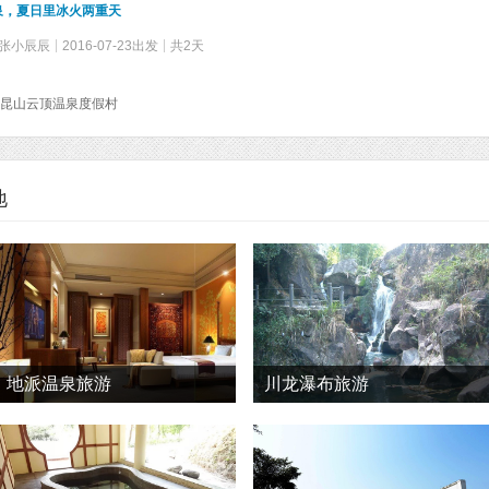
泉，夏日里冰火两重天
oo张小辰辰
2016-07-23出发
共2天
昆山云顶温泉度假村
地
地派温泉旅游
川龙瀑布旅游