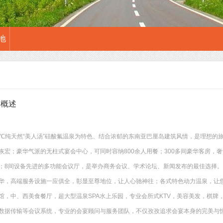
地
泉概述
2℃纯天然“美人汤”硅酸氟温泉为特色、结合浓郁的东南亚巴厘岛建筑风情，是理想的旅
恢宏；豪华气派的无柱式宴会中心，可同时容纳800余人用餐；300多间豪华客房，
；8间设备先进的多功能会议厅，是举办商务会议、学术论坛、新闻发布的最佳选择。
华，高端服务设施一应俱全，彰显至尊地位，让人心驰神往；各式特色动力温泉，让
馆，中、西美食餐厅，超大型温泉SPA水上乐园，专业会所式KTV，美容美发，棋牌
数据传输等会议系统，专业的会宴顾问与服务团队，不仅孜孜追求会宴本身的完美与