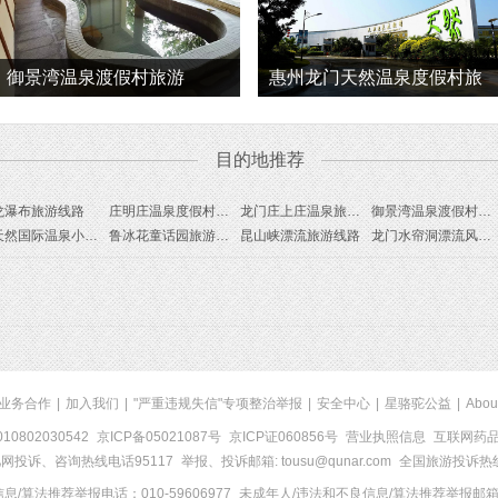
御景湾温泉渡假村旅游
惠州龙门天然温泉度假村旅
游
目的地推荐
龙瀑布旅游线路
庄明庄温泉度假村旅游线路
龙门庄上庄温泉旅游线路
御景湾温泉渡假村旅游线路
尚天然国际温泉小镇旅游线路
鲁冰花童话园旅游线路
昆山峡漂流旅游线路
龙门水帘洞漂流风景区旅游线路
业务合作
|
加入我们
|
"严重违规失信"专项整治举报
|
安全中心
|
星骆驼公益
|
Abou
0802030542
京ICP备05021087号
京ICP证060856号
营业执照信息
互联网药品信
网投诉、咨询热线电话95117
举报、投诉邮箱: tousu@qunar.com
全国旅游投诉热线:
/算法推荐举报电话：010-59606977
未成年人/违法和不良信息/算法推荐举报邮箱：to