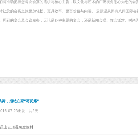
们将准确把握您每次会宴的需求与核心主旨，以文化与艺术的广袤视角悉心为您的会
计让您的会宴之旅更加轻松、更具效率、更富价值与内涵。 云顶温泉拥有八间国际会
，周到的宴会及会议服务，无论是各种主题的宴会，还是新闻会晤、舞会派对、时尚
共舞，拒绝在家“葛优瘫“
2016-07-23出发
共2天
昆山云顶温泉度假村