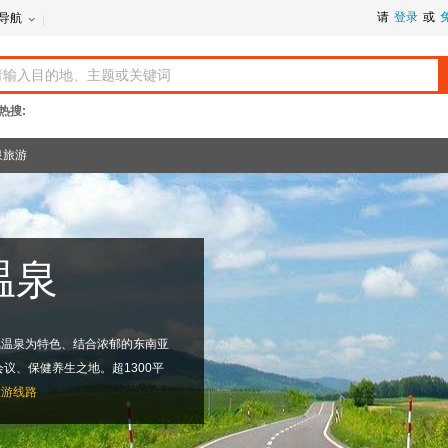
请
登录
或
导航
热搜:
泉旅游
温泉
酸氟温泉为特色、结合浓郁的东南亚
议、保健养生之地。超1300平
旅游线路