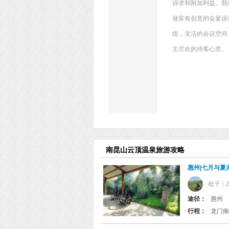
诉求和附加利益。我
做富有创意的会宴设
统，灵活的会议空间
主尽欢的待客心意。
南昆山云顶温泉旅游攻略
惠州|七月与夏
稔子
途径：
惠州
行程：
龙门南