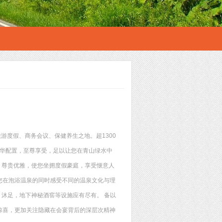
游度假、商务会议、保健养生之地。超1300
奢华配置，至尊享受，足以让您在青山绿水中
 尊贵优雅，使您坐拥度假豪庭，享受惬意人
您在泡浴温泉的同时感受不同的温泉文化与理
，沐足，地下神秘酒窖等设施应有尽有。 备以
惊喜，更加关注隐藏在会宴背后的深层次精神