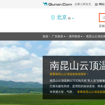
去哪儿网首页
网站
北京
站
正在
旅游
广东旅游
惠州旅游
南昆山云顶温
>
>
>
南昆山云顶
查看
南昆山云顶温泉旅游报价 >
南昆山云顶温泉以72℃纯天然“美人汤”硅
巴厘岛建筑风情，是理想的旅游度假、商务会
米景观大堂，气势...
查看
南昆山云顶温泉