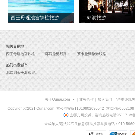
西王母瑶池宫铁柱旅游
二郎洞旅游
相关目的地
西王母瑶池宫铁柱旅游线路
二郎洞旅游线路
茶卡盐湖旅游线路
热门出发城市
北京到金子海旅游报价
关于Qunar.com
|
业务合作
|
加入我们
|
"严重违规
Copyright ©2021 Qunar.com
京公网安备11010802030542
京ICP备050210
去哪儿网投诉、咨询热线电话95117
举报
未成年人/违法和不良信息/算法推荐举报电话：010-59606