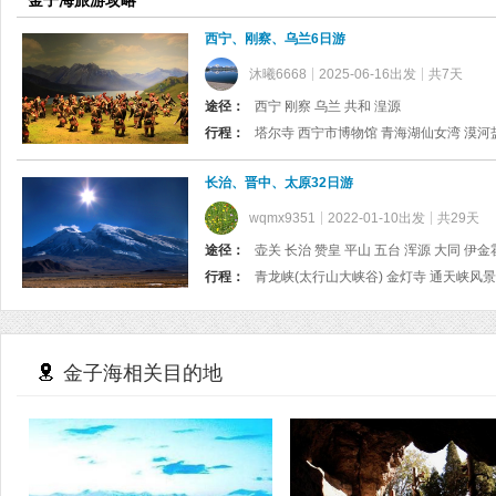
金子海旅游攻略
西宁、刚察、乌兰6日游
沐曦6668
2025-06-16出发
共7天
途径：
西宁 刚察 乌兰 共和 湟源
行程：
塔尔寺 西宁市博物馆 青海湖仙女湾 漠河
长治、晋中、太原32日游
wqmx9351
2022-01-10出发
共29天
途径：
行程：
金子海相关目的地