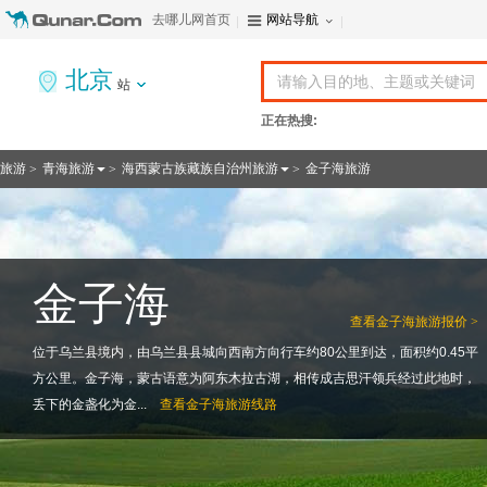
去哪儿网首页
网站导航
北京
站
正在热搜:
旅游
青海旅游
海西蒙古族藏族自治州旅游
金子海旅游
>
>
>
金子海
查看
金子海旅游报价 >
位于乌兰县境内，由乌兰县县城向西南方向行车约80公里到达，面积约0.45平
方公里。金子海，蒙古语意为阿东木拉古湖，相传成吉思汗领兵经过此地时，
丢下的金盏化为金...
查看
金子海旅游线路