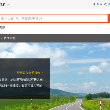
请
登录
或
导航
热搜:
香加旅游
>
查看
香加旅游报价 >
香日德。从这里弯向南就可进入布
护区的一条通道。香加河谷地带的
路