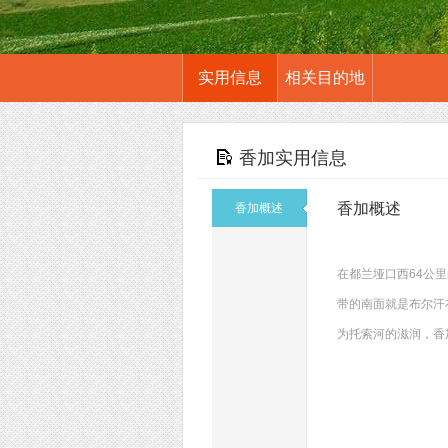
实用信息
相关目的地
香加实用信息
香加概述
香加概述
在都兰垭口西64公
带的南面就是布尔汗
为托索河的滋润，香