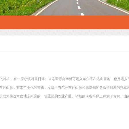
里的地方，有一座小镇叫香日德。从这里弯向南就可进入布尔汗布达山腹地，也是进入
布达山脉，有常年不化的雪峰，发源于布尔汗布达山脉和果洛州的冬给措那湖的托索
加成为柴达木盆地东南缘的一块重要的农业产区。平坦的河谷平原上种满了青稞、油