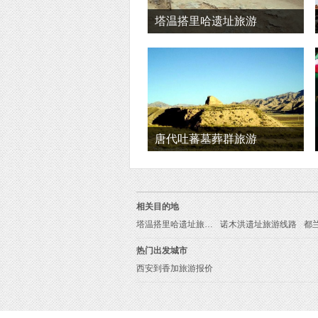
塔温搭里哈遗址旅游
唐代吐蕃墓葬群旅游
相关目的地
塔温搭里哈遗址旅游线路
诺木洪遗址旅游线路
热门出发城市
西安到香加旅游报价