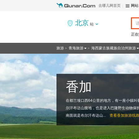
去哪儿网首页
网站
北京
站
正在
旅游
青海旅游
海西蒙古族藏族自治州旅游
>
>
香加
在都兰垭口西64公里的地方，有一座小镇叫
尔汗布达山腹地，也是进入巴隆野生动物保
南面就是布尔汗布达山...
查看
香加旅游线