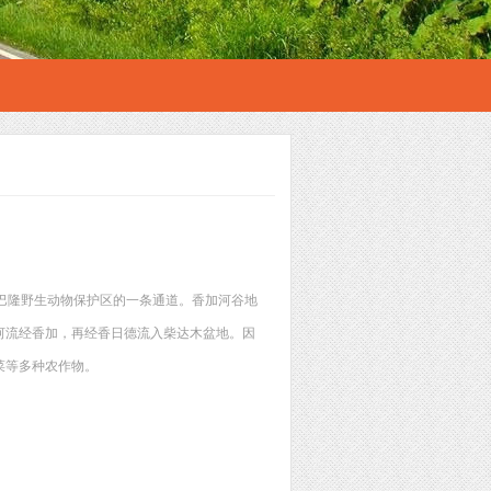
巴隆野生动物保护区的一条通道。香加河谷地
河流经香加，再经香日德流入柴达木盆地。因
菜等多种农作物。