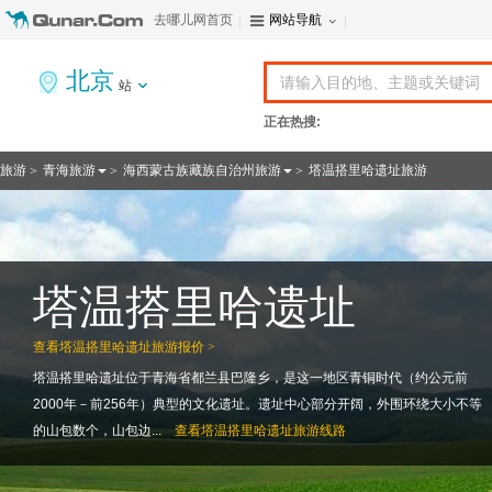
去哪儿网首页
网站导航
北京
站
正在热搜:
旅游
青海旅游
海西蒙古族藏族自治州旅游
塔温搭里哈遗址旅游
>
>
>
塔温搭里哈遗址
查看
塔温搭里哈遗址旅游报价 >
塔温搭里哈遗址位于青海省都兰县巴隆乡，是这一地区青铜时代（约公元前
2000年－前256年）典型的文化遗址。遗址中心部分开阔，外围环绕大小不等
的山包数个，山包边...
查看
塔温搭里哈遗址旅游线路