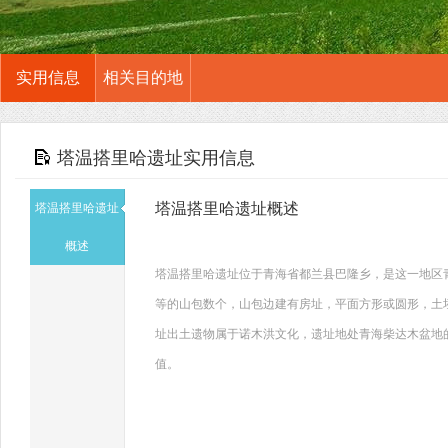
实用信息
相关目的地
塔温搭里哈遗址实用信息
塔温搭里哈遗址概述
塔温搭里哈遗址
概述
塔温搭里哈遗址位于青海省都兰县巴隆乡，是这一地区青
等的山包数个，山包边建有房址，平面方形或圆形，土
址出土遗物属于诺木洪文化，遗址地处青海柴达木盆地
值。