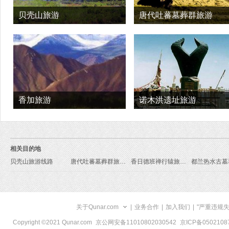
贝壳山旅游
唐代吐蕃墓葬群旅游
香加旅游
诺木洪遗址旅游
相关目的地
贝壳山旅游线路
唐代吐蕃墓葬群旅游线路
香日德班禅行辕旅游线路
关于Qunar.com
|
业务合作
|
加入我们
|
"严重违规
Copyright ©2021 Qunar.com
京公网安备11010802030542
京ICP备050210