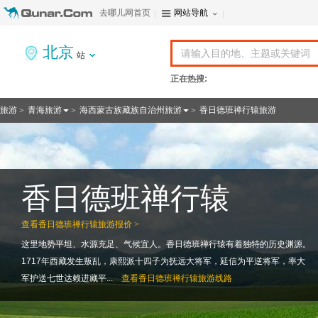
去哪儿网首页
网站导航
北京
站
正在热搜:
旅游
青海旅游
海西蒙古族藏族自治州旅游
香日德班禅行辕旅游
>
>
>
香日德班禅行辕
查看
香日德班禅行辕旅游报价 >
这里地势平坦、水源充足、气候宜人。香日德班禅行辕有着独特的历史渊源。
1717年西藏发生叛乱，康熙派十四子为抚远大将军，延信为平逆将军，率大
军护送七世达赖进藏平...
查看
香日德班禅行辕旅游线路