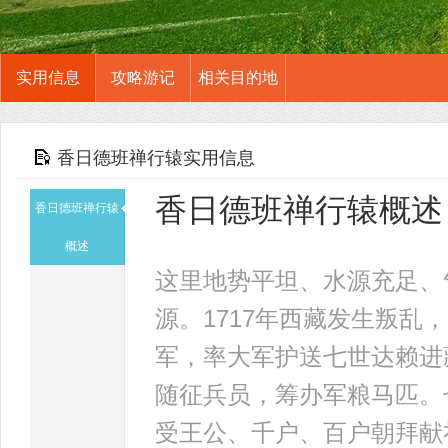
实用信息
攻略游记
相关目的地
香日德班禅行辕实用信息
香日德班禅行辕概述
香日德班禅行辕
概述
这里地势平坦、水源充足、
源。1717年西藏发生叛
军，率大军护送七世达赖进
随征兵员，筹办军粮马匹。
受王公、千户、百户朝拜献