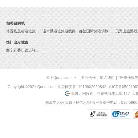
相关目的地
塔温搭里哈遗址旅游线路
诺木洪遗址旅游线路
都兰国际狩猎场旅游线路
贝壳山旅游线
热门出发城市
西宁到香日德班禅行辕旅游报价
关于Qunar.com
|
业务合作
|
加入我们
|
"严重违规
Copyright ©2021 Qunar.com
京公网安备11010802030542
京ICP备050210
去哪儿网投诉、咨询热线电话95117
举报
未成年人/违法和不良信息/算法推荐举报电话：010-59606