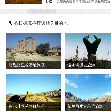
行程：
香日德班禅行辕相关目的地
塔温搭里哈遗址旅游
诺木洪遗址旅游
唐代吐蕃墓葬群旅游
都兰热水古墓群旅游