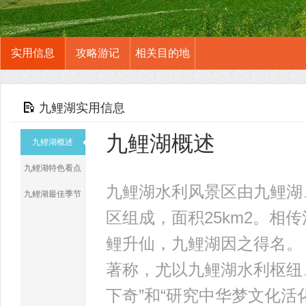
实用信息
攻略游记
相关目的地
九鲤湖实用信息
九鲤湖概述
九鲤湖概述
九鲤湖特色看点
九鲤湖水利风景区由九鲤湖
九鲤湖最佳季节
区组成，面积25km2。
鲤升仙，九鲤湖因之得名。
著称，尤以九鲤湖水利枢纽
下奇”和“研究中华梦文化