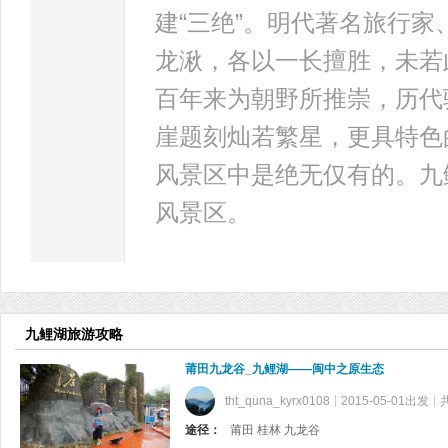
建“三绝”。明代著名旅行
龙湫，各以一长擅胜，未若
百年来为朝野所推崇，历代
崖题刻灿若繁星，更具特色
风景区中是绝无仅有的。九
风景区。
九鲤湖旅游攻略
莆田九龙谷_九鲤湖——闽中之原生态
tht_quna_kyrx0108
2015-05-01出发
途径：
莆田 桂林 九龙谷