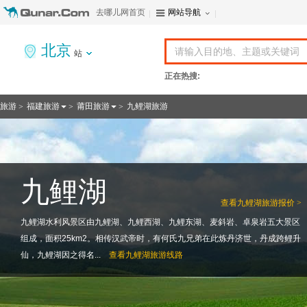
去哪儿网首页
网站导航
北京
站
正在热搜:
旅游
福建旅游
莆田旅游
九鲤湖旅游
>
>
>
九鲤湖
查看
九鲤湖旅游报价 >
九鲤湖水利风景区由九鲤湖、九鲤西湖、九鲤东湖、麦斜岩、卓泉岩五大景区
组成，面积25km2。相传汉武帝时，有何氏九兄弟在此炼丹济世，丹成跨鲤升
仙，九鲤湖因之得名...
查看
九鲤湖旅游线路