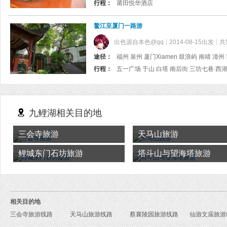
行程：
莆田悦华酒店
鳌江至厦门一路游
出色源自本色@qq
2014-08-15出发
共
途径：
福州 泉州 厦门Xiamen 鼓浪屿 南靖 漳州
行程：
九鲤湖相关目的地
三会寺旅游
天马山旅游
鲤城东门石坊旅游
塔斗山与望海塔旅游
相关目的地
三会寺旅游线路
天马山旅游线路
蔡襄陵园旅游线路
仙游文庙旅游