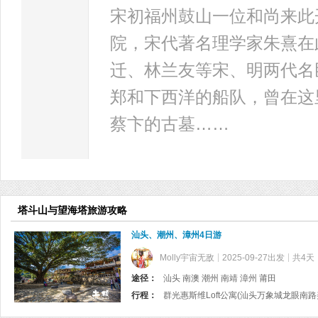
宋初福州鼓山一位和尚来此
院，宋代著名理学家朱熹在
迁、林兰友等宋、明两代名
郑和下西洋的船队，曾在这
蔡卞的古墓……
塔斗山与望海塔旅游攻略
汕头、潮州、漳州4日游
Molly宇宙无敌
2025-09-27出发
共4天
途径：
汕头 南澳 潮州 南靖 漳州 莆田
行程：