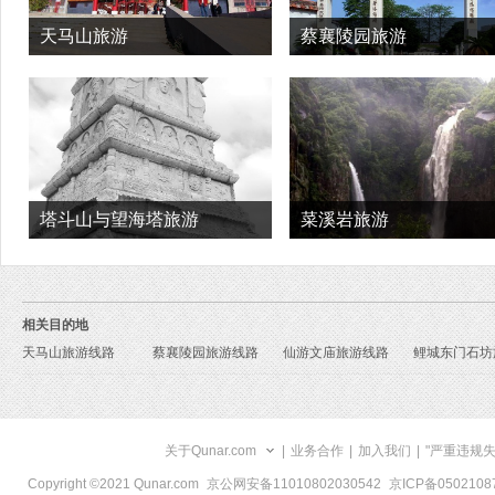
天马山旅游
蔡襄陵园旅游
塔斗山与望海塔旅游
菜溪岩旅游
相关目的地
天马山旅游线路
蔡襄陵园旅游线路
仙游文庙旅游线路
关于Qunar.com
|
业务合作
|
加入我们
|
"严重违规
Copyright ©2021 Qunar.com
京公网安备11010802030542
京ICP备050210