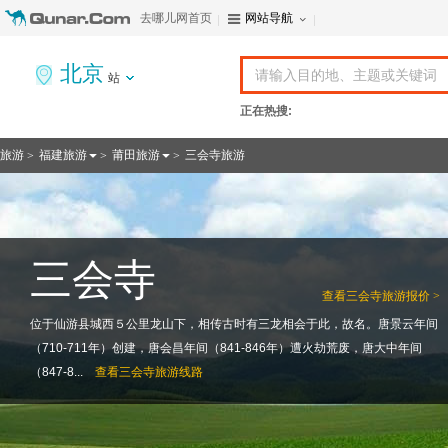
去哪儿网首页
网站导航
北京
站
正在热搜:
旅游
福建旅游
莆田旅游
三会寺旅游
>
>
>
三会寺
查看
三会寺旅游报价 >
位于仙游县城西５公里龙山下，相传古时有三龙相会于此，故名。唐景云年间
（710-711年）创建，唐会昌年间（841-846年）遭火劫荒废，唐大中年间
（847-8...
查看
三会寺旅游线路