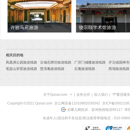
许驸马府旅游
饶宗颐学术馆旅游
相关目的地
凤凰洲公园旅游线路
古城石牌坊旅游线路
广济门城楼旅游线路
笔架山宋窑旅游线路
慧清庵旅游线路
石庵旅游线路
西湖旅游线路
关于Qunar.com
|
业务合作
|
加入我们
|
"严重违规
Copyright ©2021 Qunar.com
京公网安备11010802030542
京ICP备050210
去哪儿网投诉、咨询热线电话95117
举报
未成年人/违法和不良信息/算法推荐举报电话：010-59606