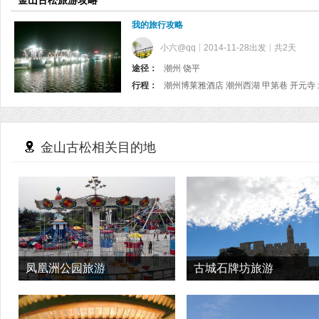
金山古松旅游攻略
我的旅行攻略
小六@qq
2014-11-28出发
共2天
途径：
潮州 饶平
行程：
金山古松相关目的地
凤凰洲公园旅游
古城石牌坊旅游