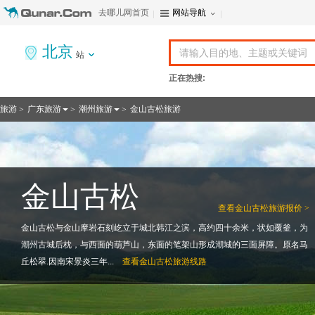
去哪儿网首页
网站导航
北京
站
正在热搜:
旅游
广东旅游
潮州旅游
金山古松旅游
>
>
>
金山古松
查看
金山古松旅游报价 >
金山古松与金山摩岩石刻屹立于城北韩江之滨，高约四十余米，状如覆釜，为
潮州古城后枕，与西面的葫芦山，东面的笔架山形成潮城的三面屏障。原名马
丘松翠.因南宋景炎三年...
查看
金山古松旅游线路