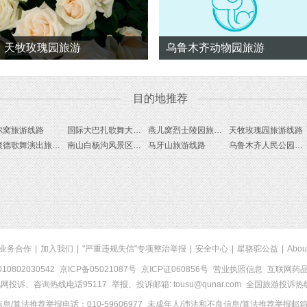
天牧玫瑰园旅游
乌鲁木齐动物园旅游
目的地推荐
尔窝旅游线路
国际大巴扎歌舞大剧院旅游线路
燕儿窝烈士陵园旅游线路
天牧玫瑰园旅游线路
全聚德歌舞演出旅游线路
南山白杨沟风景区旅游线路
马牙山旅游线路
乌鲁木齐人民公园旅游线路
业务合作
|
加入我们
|
"严重违规失信"专项整治举报
|
安全中心
|
星骆驼公益
|
Abou
0802030542
京ICP备05021087号
京ICP证060856号
营业执照信息
互联网药品信
网投诉、咨询热线电话95117
举报、投诉邮箱: tousu@qunar.com
全国旅游投诉热线:
/算法推荐举报电话：010-59606977
未成年人/违法和不良信息/算法推荐举报邮箱：to