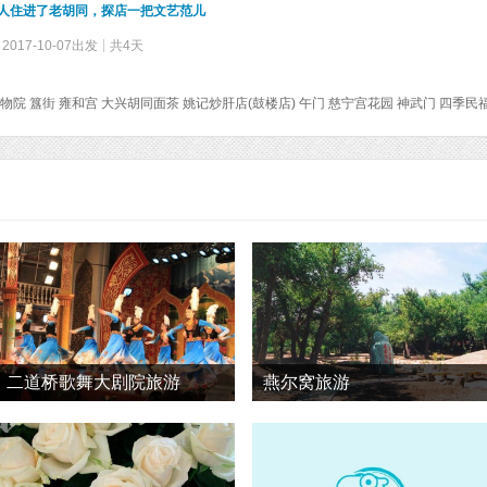
￨南方人住进了老胡同，探店一把文艺范儿
2017-10-07出发
共4天
二道桥歌舞大剧院旅游
燕尔窝旅游