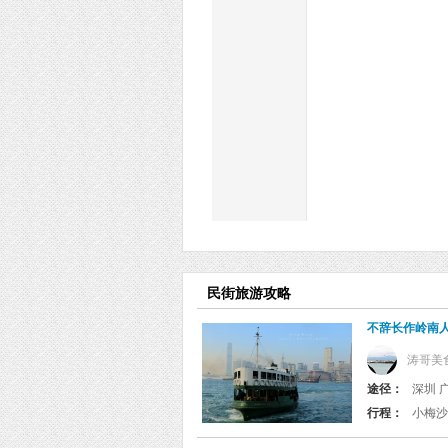
民街旅游攻略
不辞长作岭南
涛哥美
途径：
深圳 广
行程：