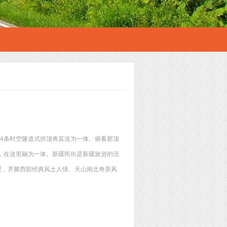
4条时空隧道式拱顶将其连为一体。俯看那顶
，在这里融为一体。新疆民街是新疆旅游的活
观，齐聚西部经典风土人情、天山南北奇异风