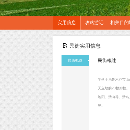
实用信息
攻略游记
相关目的
民街实用信息
民街概述
民街概述
坐落于乌鲁木齐市山
天立地的20根廊柱
地图、活向导、活名
光。