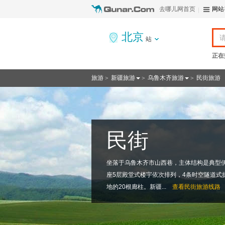
去哪儿网首页
网站
北京
站
正在
旅游
新疆旅游
乌鲁木齐旅游
民街旅游
>
>
>
民街
坐落于乌鲁木齐市山西巷，主体结构是典型
座5层殿堂式楼宇依次排列，4条时空隧道式
地的20根廊柱。新疆...
查看
民街旅游线路