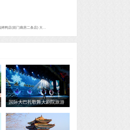
故宫博物院 簋街 雍和宫 大兴胡同面茶 姚记炒肝店(鼓楼店) 午门 慈宁宫花园 神武门 四季民福烤鸭店(前门廊房二条店) 大董(北京王府井店) 成贤街 国子监 孔庙 七寻八找·胡同菜 小吊梨汤(新奥店) 茶舍 798艺术区 UCCA尤伦斯当代艺术中心 木木美术馆 悦·美术馆 白盒子艺术馆 三里屯 客从何处来 言几又今日阅读(中关村店) Q MEX 库迈墨西哥餐吧(三里屯店) 南锣鼓巷 文宇奶酪店(南锣鼓巷店) 吉事果(南锣鼓巷一店) 海小姐的玫瑰饼(南锣鼓巷店) 鸦儿胡同 老北京涮羊肉 什刹海 红砖美术馆 今日美术馆 凡食堂
国际大巴扎歌舞大剧院旅游