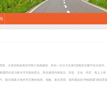
地
西巷，主体结构是典型伊斯兰风格建筑，民街一共分为五座5层殿堂式楼宇依次排列，
。新疆民街是乌鲁木齐市新的景点，民街展馆内将政治、历史、文化、经济、风土人情
片。展示新疆15地州市完整的地形、地貌、著名景观、城市建设的“神秘新疆”微缩景