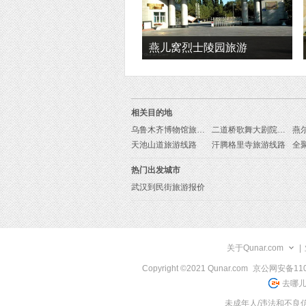
燕儿窝烈士陵园旅游
相关目的地
乌鲁木齐博物馆旅游线路
二道桥歌舞大剧院旅游线路
燕
天池山道旅游线路
汗腾格里寺旅游线路
热门出发城市
武汉到民街旅游报价
关于Qunar.com
|
Copyright ©2021 Qunar.com
京公网安备1101
去哪儿
未成年人/违法和不良信息