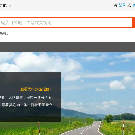
请
登录
或
导航
热搜:
查看
民街旅游报价 >
伊斯兰风格建筑，民街一共分为五
拱顶将其连为一体。俯看那顶天立