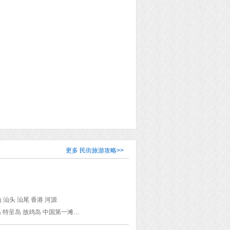
更多
民街旅游攻略
>>
中山 汕头 汕尾 香港 河源
小梅沙 沙面 珠江 海心沙 莲花山公园 深圳博物馆 中山大学 世界之窗 鼎湖山 小鸟天堂 东海岛 特呈岛 放鸡岛 中国第一滩旅游度假区 水东兴记鸭粥店 东湖公园 湖光岩 湛江站 金沙湾海滨浴场 肇庆站 阅江楼 梅庵 七星岩景区 七星岩 披云楼 肇庆古城墙(宋城一路) 千灯湖公园 黄飞鸿纪念馆 佛山祖庙 佛山站 岭南天地 百花洲 梅州客天下景区 千佛宝塔 梅州站 剑英公园 梅江 东山书院 中国客家博物馆 黄遵宪故居 海滨公园 天后宫 潮汕机场 潮汕站 中山公园 福合沟无米粿甜汤粿品店 镇平粿汁店 三街会馆 汕头小公园 汕头开埠文化陈列馆 礐石风景区 汕头大学 汕头站 韩文公祠 己略黄公祠 海阳县儒学宫 牌坊街 许驸马府 广济桥 潮州西湖 城隍庙 揭阳站 揭阳学宫 凤山祖庙 汕尾站 深圳北站 深圳湾公园 深圳站 中环 香港动植物公园 香港岛 维多利亚港 九龙 通菜街 波鞋街 香港大学 花园街 旺角 铜锣湾 庙街 金鱼街 惠州火车站 惠州西湖 惠康汤粉店 河源站 亚洲第一高喷泉 细妹五香牛杂(信发楼店) 清晖园 民信老铺(东乐路店) 华盖路步行街 民信老铺(华盖路店) 仁信老铺(华盖路店) 江门东站 孙文西路 中山北站 岐江游船 香山商业文化博物馆 孙中山故居纪念馆 石岐佬(张溪店) 珠海站 情侣路 珠海渔女 大炮台 大三巴牌坊 官也街 珠海拱北口岸 澳门博物馆 澳门历史城区 新葡京娱乐场 广州塔 广州博物馆 中山纪念堂 越秀公园 五羊石雕 南越王博物院（王墓展区） 上下九步行街 宝华路 珠江夜游