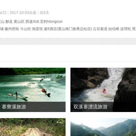
ha72
2017-10-03出发
共5天
山 黟县 黄山区 西递Xidi 宏村Hongcun
寨寮溪旅游
双溪寨漂流旅游