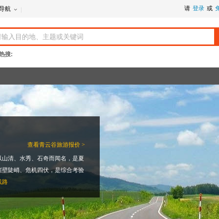
请
登录
或
导航
热搜:
查看
青云谷旅游报价 >
以山清、水秀、石奇而闻名，是夏
崖壁陡峭、危机四伏，是综合考验
线路