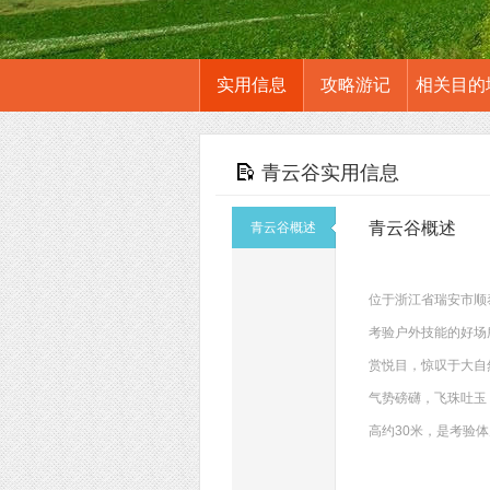
实用信息
攻略游记
相关目的
青云谷实用信息
青云谷概述
青云谷概述
位于浙江省瑞安市顺
考验户外技能的好场
赏悦目，惊叹于大自
气势磅礴，飞珠吐玉
高约30米，是考验