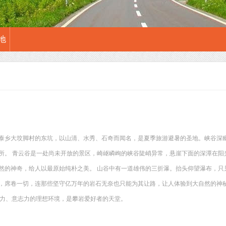
地
泰乡大坟脚村的东坑，以山清、水秀、石奇而闻名，是夏季旅游避暑的圣地。峡谷深
所。 青云谷是一处尚未开放的景区，崎岖嶙峋的峡谷陡峭异常，悬崖下面的深潭在阳
然的神奇，给人以最原始纯朴之美。 山谷中有一道雄伟的三折瀑。抬头仰望瀑布，只
，席卷一切，连那些坚守亿万年的岩石无奈也只能为其让路，让人体验到大自然的神秘
体力、意志力的理想环境，是攀岩爱好者的天堂。