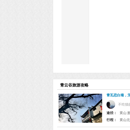
青云谷旅游攻略
青瓦恋白墙，
不吃猫
途径：
黄山 黟
行程：
黄山北