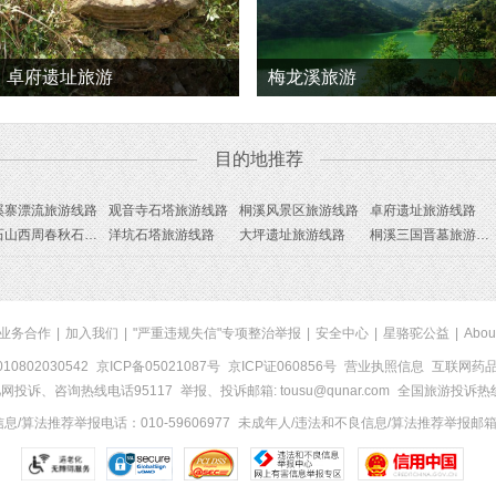
卓府遗址旅游
梅龙溪旅游
目的地推荐
溪寨漂流旅游线路
观音寺石塔旅游线路
桐溪风景区旅游线路
卓府遗址旅游线路
岱石山西周春秋石棚墓旅游线路
洋坑石塔旅游线路
大坪遗址旅游线路
桐溪三国晋墓旅游线路
业务合作
|
加入我们
|
"严重违规失信"专项整治举报
|
安全中心
|
星骆驼公益
|
Abou
0802030542
京ICP备05021087号
京ICP证060856号
营业执照信息
互联网药品信
网投诉、咨询热线电话95117
举报、投诉邮箱: tousu@qunar.com
全国旅游投诉热线:
/算法推荐举报电话：010-59606977
未成年人/违法和不良信息/算法推荐举报邮箱：to