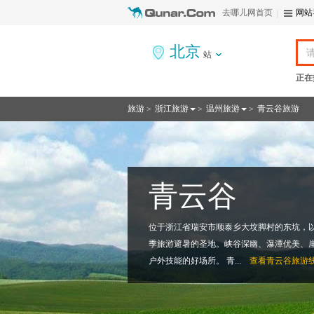
去哪儿网首页
网站
北京
站
正在
旅游
浙江旅游
温州旅游
青云谷旅游
>
>
>
青云谷
位于浙江省瑞安市顺泰乡大坟脚村的东坑，
季旅游避暑的圣地。峡谷深幽、瀑潭优美、
户外技能的好场所。 青...
查看
青云谷旅游