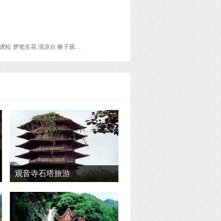
徽州古城 徽州府衙 斗山街 渔梁坝 速8酒店(黄山南门换乘总站店) 云谷索道 始信峰 连理松 黑虎松 梦笔生花 清凉台 猴子观海 狮子峰 团结松 丹霞峰 排云亭 西海大峡谷 光明顶 飞来石 行知亭 黄山排云型旅 鳌鱼峰 鳌鱼洞 步仙桥 玉屏楼 海豚石 送客松 迎客松 玉屏索道 宏村景区 宏村天涯客栈 月沼 水圳 南湖书院 承志堂 树人堂 汪氏宗祠 汪大燮故居 五树参天 南湖 乐叙堂 敬德堂 西递 黟县桂花楼客栈 胡文光牌坊 西园 东园 旷古斋 青云轩 尚德堂 追慕堂 敦仁堂 履福堂 桃李园 膺福堂 敬爱堂
观音寺石塔旅游