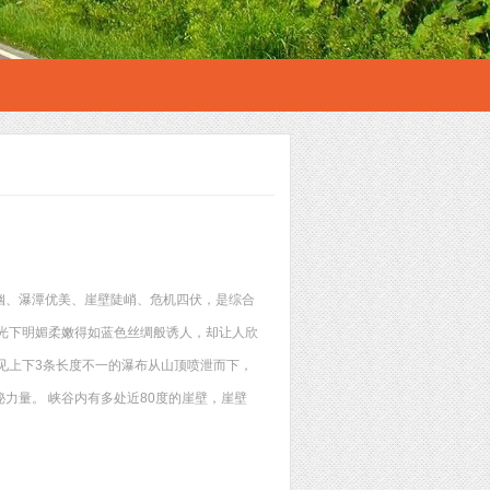
幽、瀑潭优美、崖壁陡峭、危机四伏，是综合
光下明媚柔嫩得如蓝色丝绸般诱人，却让人欣
见上下3条长度不一的瀑布从山顶喷泄而下，
力量。 峡谷内有多处近80度的崖壁，崖壁