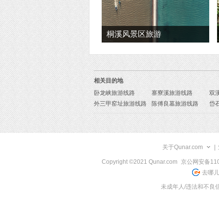
桐溪风景区旅游
相关目的地
卧龙峡旅游线路
寨寮溪旅游线路
双
外三甲窑址旅游线路
陈傅良墓旅游线路
关于Qunar.com
|
Copyright ©2021 Qunar.com
京公网安备1101
去哪儿
未成年人/违法和不良信息