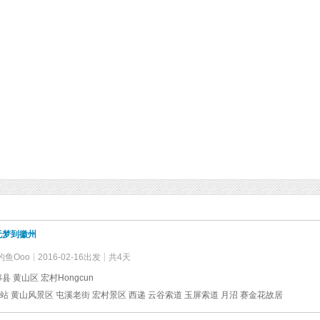
无梦到徽州
的鱼Ooo
2016-02-16出发
共4天
县 黄山区 宏村Hongcun
站 黄山风景区 屯溪老街 宏村景区 西递 云谷索道 玉屏索道 月沼 赛金花故居