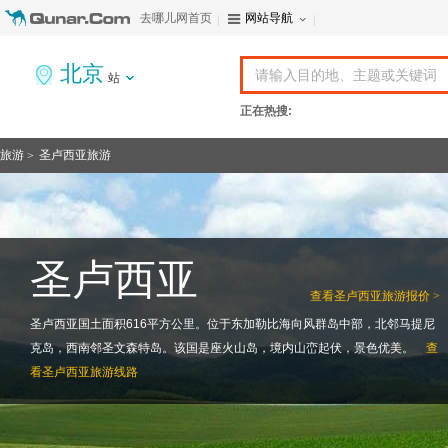
去哪儿网首页
网站导航
北京
站
正在热搜:
旅游
圣卢西亚旅游
>
圣卢西亚
查看
圣卢西亚旅游报价 >
圣卢西亚国土面积616平方公里。位于东加勒比海向风群岛中部，北邻马提尼
克岛，西南邻圣文森特岛。该国是座火山岛，境内山峦起伏，景色优美。
查
看
圣卢西亚旅游线路