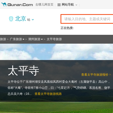
去哪儿网首页
网站导航
北京
站
正在热搜:
旅游
广东旅游
潮州旅游
太平寺旅游
>
>
>
太平寺
查看
太平寺旅游报价 >
太平寺位于广东潮州潮安县凤凰镇凤西村委会大庵村（古属饶平县）高山中，
俗称“大庵”。寺前有7座小山峦，曰：“七星赶月，”气势磅礴。系清名将、饶平
总兵吴六奇（16...
查看
太平寺旅游线路