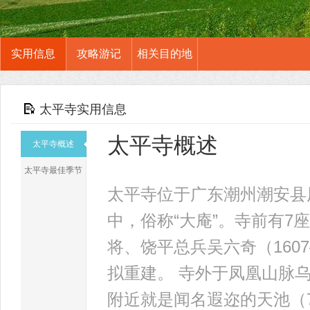
实用信息
攻略游记
相关目的地
太平寺实用信息
太平寺概述
太平寺概述
太平寺最佳季节
太平寺位于广东潮州潮安县
中，俗称“大庵”。寺前有7
将、饶平总兵吴六奇（160
拟重建。 寺外于凤凰山脉乌
附近就是闻名遐迩的天池（