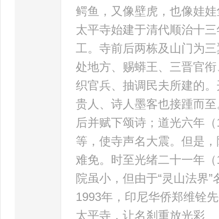
鳄鱼，又像壁虎，也像娃娃鱼
太平寺始建于清代顺治十三年
工。寺前后两栋及山门为三
处地方、赐蟒王、三晋官衔
织官兵、抽调民夫所建的。
贵人、诗人墨客也接踵而至
后并赋下颂诗；道光六年（
等，使寺声名大震。但是，
难免。时至光绪二十一年（1
院虽小，但由于“灵山法界
1993年，印尼华侨郑维
太平寺，让名刹重放光彩