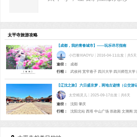
太平寺旅游攻略
【成都，我的青春城市】——玩乐详尽指南
小巴黎XIAOYU
2016-04-11出发
共5天
途径：
成都
行程：
【辽沈之旅】 六日盛京梦，两地古迹情（公交游
太空精灵儿
2025-09-17出发
共6天
途径：
沈阳 肇庆
行程：