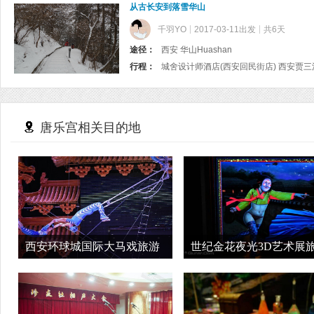
从古长安到落雪华山
千羽YO
2017-03-11出发
共6天
途径：
西安 华山Huashan
行程：
唐乐宫相关目的地
西安环球城国际大马戏旅游
世纪金花夜光3D艺术展