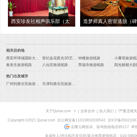
西安珍友社相声俱乐部（太
造梦师真人密室逃脱（碑
白北路店）旅游
店）旅游
相关目的地
西安环球城国际大马戏旅游线路
世纪金花夜光3D艺术展旅游线路
钟楼旅游线路
小雁塔旅游线
春发生旅游线路
八仙宫旅游线路
荐福寺旅游线路
热门出发城市
广州到唐乐宫旅游报价
天津到唐乐宫旅游报价
关于Qunar.com
|
业务合作
|
加入我们
|
"严重违规
Copyright ©2021 Qunar.com
京公网安备11010802030542
京ICP备050210
去哪儿网投诉、咨询热线电话95117
举报
未成年人/违法和不良信息/算法推荐举报电话：010-59606