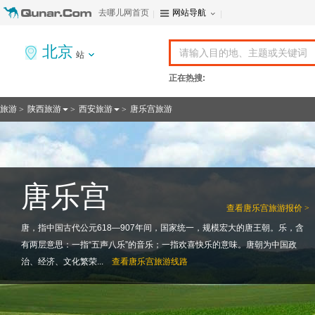
去哪儿网首页
网站导航
北京
站
正在热搜:
旅游
陕西旅游
西安旅游
唐乐宫旅游
>
>
>
唐乐宫
查看
唐乐宫旅游报价 >
唐，指中国古代公元618—907年间，国家统一，规模宏大的唐王朝。乐，含
有两层意思：一指“五声八乐”的音乐；一指欢喜快乐的意味。唐朝为中国政
治、经济、文化繁荣...
查看
唐乐宫旅游线路