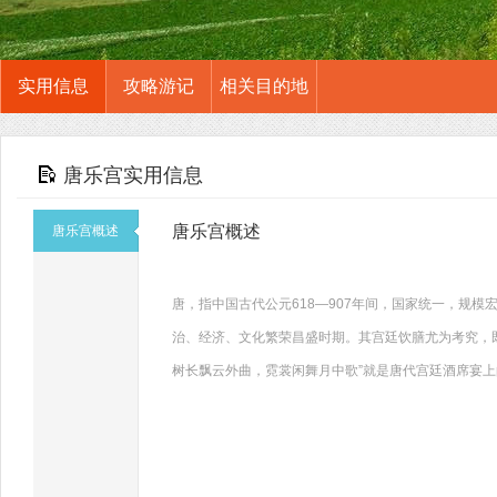
实用信息
攻略游记
相关目的地
唐乐宫实用信息
唐乐宫概述
唐乐宫概述
唐，指中国古代公元618—907年间，国家统一，规
治、经济、文化繁荣昌盛时期。其宫廷饮膳尤为考究，既
树长飘云外曲，霓裳闲舞月中歌”就是唐代宫廷酒席宴上