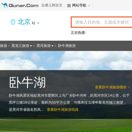
去哪儿网首页
网站导航
北京
站
正在热搜:
旅游
黑龙江旅游
黑河旅游
卧牛湖旅游
>
>
>
卧牛湖
查看
卧牛湖旅游报价 >
卧牛湖风景区地处黑河市爱辉区上马厂乡卧牛河村，距黑河市区14公里，位于
黑呼公路16公里处，面积为50平方公里，与俄布拉戈维申斯克市隔江相望，
是黑河市省级名胜风...
查看
卧牛湖旅游线路