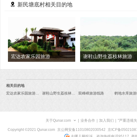
新民塘底村相关目的地
宏达农家乐园旅游
谢鞋山野生荔枝林旅游
相关目的地
宏达农家乐园旅游线路
谢鞋山野生荔枝林旅游线路
双峰嶂旅游线路
鹤地水库旅游
关于Qunar.com
|
业务合作
|
加入我们
|
"严重违规
Copyright ©2021 Qunar.com
京公网安备11010802030542
京ICP备050210
去哪儿网投诉、咨询热线电话95117
举报