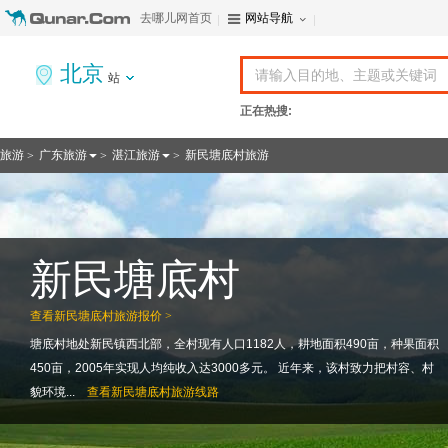
去哪儿网首页
网站导航
北京
站
正在热搜:
旅游
广东旅游
湛江旅游
新民塘底村旅游
>
>
>
新民塘底村
查看
新民塘底村旅游报价 >
塘底村地处新民镇西北部，全村现有人口1182人，耕地面积490亩，种果面积
450亩，2005年实现人均纯收入达3000多元。 近年来，该村致力把村容、村
貌环境...
查看
新民塘底村旅游线路