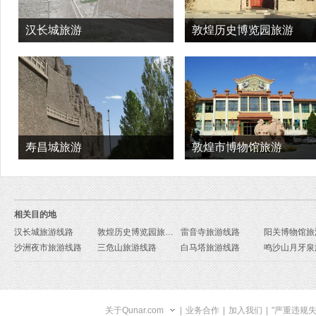
汉长城旅游
敦煌历史博览园旅游
寿昌城旅游
敦煌市博物馆旅游
相关目的地
汉长城旅游线路
敦煌历史博览园旅游线路
雷音寺旅游线路
阳关博物馆旅
沙洲夜市旅游线路
三危山旅游线路
白马塔旅游线路
关于Qunar.com
|
业务合作
|
加入我们
|
"严重违规