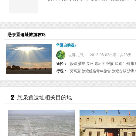
悬泉置遗址旅游攻略
华夏自助游2
去哪儿用户
2013-06-03出发
共28天
途径：
敦煌 酒泉 瓜州 嘉峪关 张掖 武威 兰州 银
行程：
悬泉置遗址相关目的地