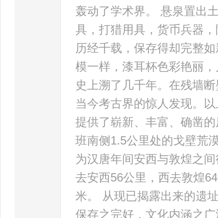
轰动了学术界。 悬泉置出
具，打猎用具，货币兵器，
历经千载，保存得却完整如
模一样，漆耳杯色彩艳丽，
史上溯了几千年。在残墙断
当今考古界的惊人发现。以
提供了崭新、丰富、确凿的
班南侧1.5公里处的戈壁
为汉唐年间安西与敦煌之间
去安西56公里，西去敦煌64
米。 从现已揭露出来的遗
保存之完好，文化内涵之广