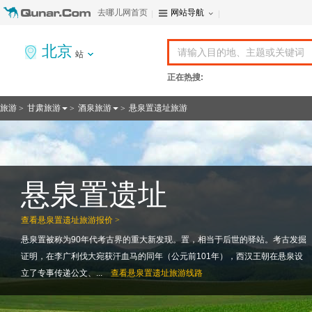
去哪儿网首页
网站导航
北京
站
正在热搜:
旅游
甘肃旅游
酒泉旅游
悬泉置遗址旅游
>
>
>
悬泉置遗址
查看
悬泉置遗址旅游报价 >
悬泉置被称为90年代考古界的重大新发现。置，相当于后世的驿站。考古发掘
证明，在李广利伐大宛获汗血马的同年（公元前101年），西汉王朝在悬泉设
立了专事传递公文、...
查看
悬泉置遗址旅游线路