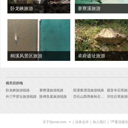
卧龙峡旅游
寨寮溪旅游
桐溪风景区旅游
卓府遗址旅游
相关目的地
卧龙峡旅游线路
寨寮溪旅游线路
双溪寨漂流旅游线路
观音寺石塔旅
外三甲窑址旅游线路
陈傅良墓旅游线路
岱石山西周春秋石棚墓旅游线路
洋坑石塔旅游
关于Qunar.com
|
业务合作
|
加入我们
|
"严重违规