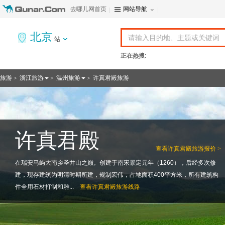
去哪儿网首页
网站导航
北京
站
正在热搜:
旅游
浙江旅游
温州旅游
许真君殿旅游
>
>
>
许真君殿
查看
许真君殿旅游报价 >
在瑞安马屿大南乡圣井山之巅。创建于南宋景定元年（1260），后经多次修
建，现存建筑为明清时期所建，规制宏伟，占地面积400平方米，所有建筑构
件全用石材打制和雕...
查看
许真君殿旅游线路