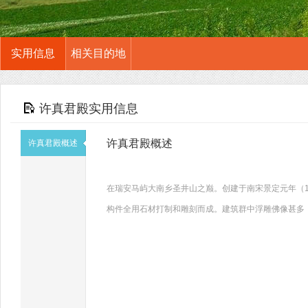
实用信息
相关目的地
许真君殿实用信息
许真君殿概述
许真君殿概述
在瑞安马屿大南乡圣井山之巅。创建于南宋景定元年（1
构件全用石材打制和雕刻而成。建筑群中浮雕佛像甚多