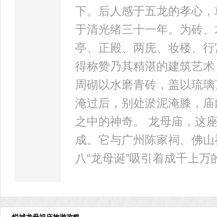
下。后人感于五龙的孝心，
于清光绪三十一年。为砖、
亭、正殿、两庑、妆楼、行
得称赞乃其精湛的建筑艺术
周砌以水磨青砖，盖以琉璃
淹过后，别处淤泥淹膝，庙
之中的神奇。 龙母庙，这
成。它与广州陈家祠、佛山
八“龙母诞”吸引着成千上