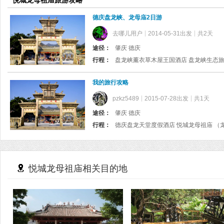
悦城龙母祖庙旅游攻略
德庆盘龙峡、龙母庙2日游
去哪儿用户
2014-05-31出发
共2天
途径：
肇庆 德庆
行程：
盘龙峡薰衣草木屋王国酒店 盘龙峡生态旅
我的旅行攻略
pzkz5489
2015-07-28出发
共1天
途径：
肇庆 德庆
行程：
德庆盘龙天堂度假酒店 悦城龙母祖庙 （
悦城龙母祖庙相关目的地