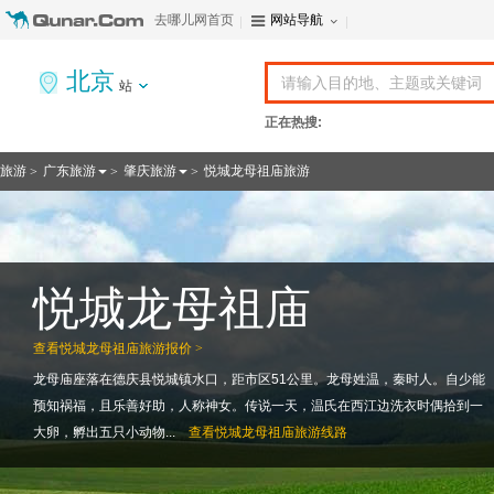
去哪儿网首页
网站导航
北京
站
正在热搜:
旅游
广东旅游
肇庆旅游
悦城龙母祖庙旅游
>
>
>
悦城龙母祖庙
查看
悦城龙母祖庙旅游报价 >
龙母庙座落在德庆县悦城镇水口，距市区51公里。龙母姓温，秦时人。自少能
预知祸福，且乐善好助，人称神女。传说一天，温氏在西江边洗衣时偶拾到一
大卵，孵出五只小动物...
查看
悦城龙母祖庙旅游线路