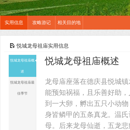
实用信息
攻略游记
相关目的地
悦城龙母祖庙实用信息
悦城龙母祖庙概述
悦城龙母祖庙概
述
龙母庙座落在德庆县悦城镇
悦城龙母祖庙最
能预知祸福，且乐善好助，
佳季节
到一大卵，孵出五只小动物
身皆鳞甲的五条真龙。温氏
母。后来龙母仙逝，五龙悲