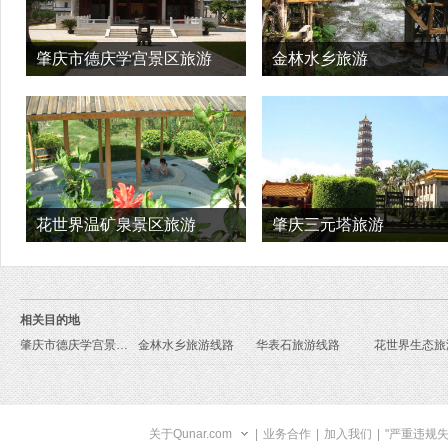
肇庆市德庆学宫景区旅游
金林水乡旅游
花世界温矿泉景区旅游
肇庆三元塔旅游
相关目的地
肇庆市德庆学宫景区旅游线路
金林水乡旅游线路
华表石旅游线路
关于Qunar.com
|
业务合作
|
加入我们
|
"严重违规