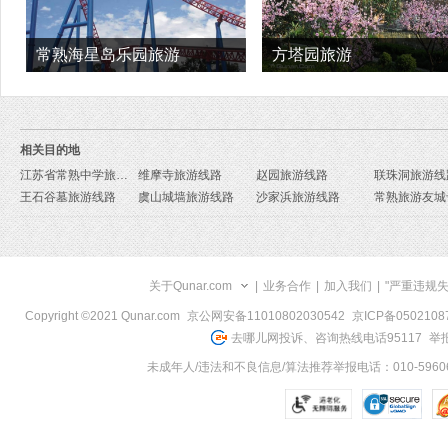
常熟海星岛乐园旅游
方塔园旅游
相关目的地
江苏省常熟中学旅游线路
维摩寺旅游线路
赵园旅游线路
联珠洞旅游线
王石谷墓旅游线路
虞山城墙旅游线路
沙家浜旅游线路
关于Qunar.com
|
业务合作
|
加入我们
|
"严重违规
Copyright ©2021 Qunar.com
京公网安备11010802030542
京ICP备050210
去哪儿网投诉、咨询热线电话95117
举报
未成年人/违法和不良信息/算法推荐举报电话：010-59606