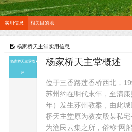
实用信息
相关目的地
杨家桥天主堂实用信息
杨家桥天主堂概述
杨家桥天主堂概
述
位于三香路莲香桥西北，1
苏州约在明代末年，至清康熙
年）发生苏州教案，由此城
桥天主堂原为教友殷某私宅
为渔民云集之所，俗称“网