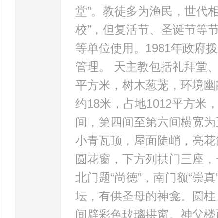
堂”。教徒多为渔民，世代相
校”，但复活节、圣诞节等节
等单位使用。1981年政
管理。 天主教包括礼拜堂
平方米，树木葱茏，环境幽
约18米，占地1012平方
间，第四间至第六间横宽为
小青瓦顶，屋面陡峭，亮花
圆花窗，下方列拱门三座，
北门题“尚德”，南门额“崇
坛，有供圣母的神龛。圆柱
间辟彩色玻璃拱窗。神父楼