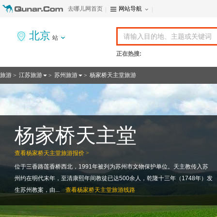
去哪儿网首页
网站导航
北京
站
正在热搜:
旅游
江苏旅游
苏州旅游
杨家桥天主堂旅游
>
>
>
杨家桥天主堂
查看
杨家桥天主堂旅游报价 >
位于三香路莲香桥西北，1991年被列为苏州市文物保护单位。天主教传入苏
州约在明代末年，至清康熙年间教徒已达500余人，乾隆十三年（1748年）发
生苏州教案，由...
查看
杨家桥天主堂旅游线路