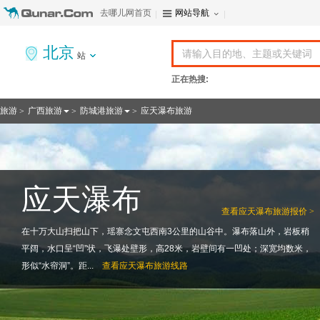
去哪儿网首页
网站导航
北京
站
正在热搜:
旅游
广西旅游
防城港旅游
应天瀑布旅游
>
>
>
应天瀑布
查看
应天瀑布旅游报价 >
在十万大山扫把山下，瑶寨念文屯西南3公里的山谷中。瀑布落山外，岩板稍
平阔，水口呈“凹”状，飞瀑处壁形，高28米，岩壁间有一凹处；深宽均数米，
形似“水帘洞”。距...
查看
应天瀑布旅游线路