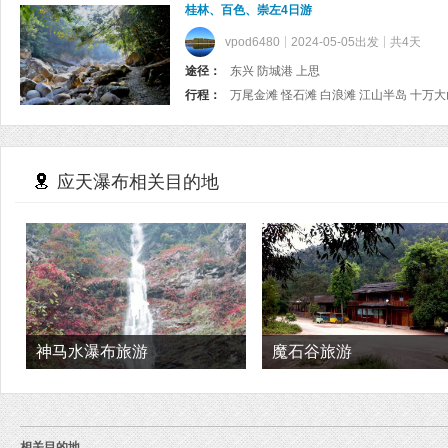
桂林、百色、崇左4日游
vpod6480
2024-05-05出发
共4天
途径：
东兴 防城港 上思
行程：
万尾金滩 怪石滩 白浪滩 江山半岛 十万
应天瀑布相关目的地
神马水瀑布旅游
魔石谷旅游
相关目的地