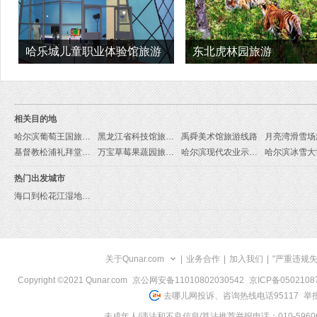
哈乐城儿童职业体验馆旅游
东北虎林园旅游
相关目的地
哈尔滨葡萄王国旅游线路
黑龙江省科技馆旅游线路
禹舜美术馆旅游线路
基督教松浦礼拜堂旅游线路
万宝草莓果蔬园旅游线路
哈尔滨现代农业示范区旅游线路
热门出发城市
海口到松花江湿地旅游报价
关于Qunar.com
|
业务合作
|
加入我们
|
"严重违规
Copyright ©2021 Qunar.com
京公网安备11010802030542
京ICP备050210
去哪儿网投诉、咨询热线电话95117
举报
未成年人/违法和不良信息/算法推荐举报电话：010-59606