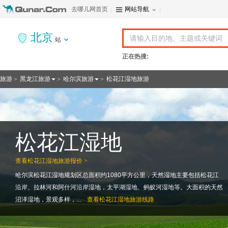
去哪儿网首页
网站导航
北京
站
正在热搜:
旅游
黑龙江旅游
哈尔滨旅游
松花江湿地旅游
>
>
>
松花江湿地
查看
松花江湿地旅游报价 >
哈尔滨松花江湿地规划区总面积约1080平方公里，天然湿地主要包括松花江
沿岸、拉林河和阿什河沿岸湿地，太平湖湿地、蚂蚁河湿地等。大面积的天然
沼泽湿地，景观多样，...
查看
松花江湿地旅游线路