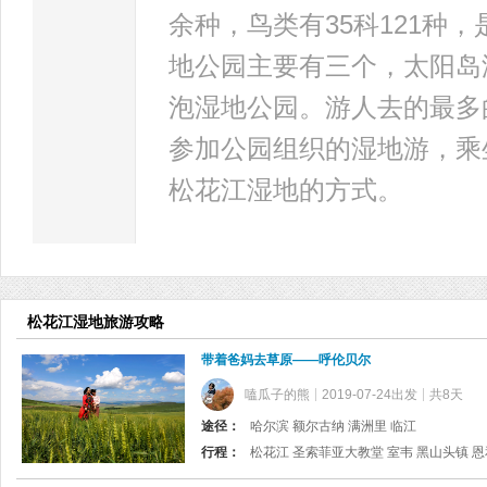
余种，鸟类有35科121种
地公园主要有三个，太阳岛
泡湿地公园。游人去的最多
参加公园组织的湿地游，乘
松花江湿地的方式。
松花江湿地旅游攻略
带着爸妈去草原——呼伦贝尔
嗑瓜子的熊
2019-07-24出发
共8天
途径：
哈尔滨 额尔古纳 满洲里 临江
行程：