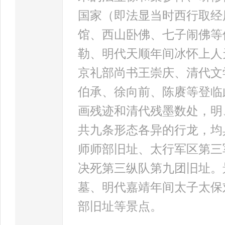
国家（即法显当时西行取经
馆、西山卧佛、七子闹佛等
勒、明代天顺年间冰怀上人
京礼部尚书王崇庆、清代文
伯承、徐向前、陈赓等登临
画残迹和清代残墨数处，明
共九条形态各异的行龙，均
师师部旧址、太行军区第三
决死第三纵队第九团旧址。
墓、明代嘉靖年间太子太保
部旧址等景点。