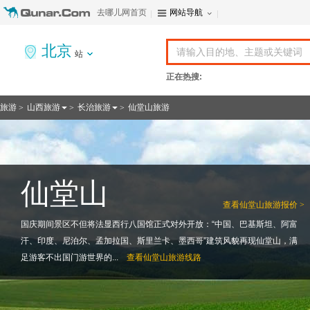
去哪儿网首页
网站导航
北京
站
正在热搜:
旅游
山西旅游
长治旅游
仙堂山旅游
>
>
>
仙堂山
查看
仙堂山旅游报价 >
国庆期间景区不但将法显西行八国馆正式对外开放：“中国、巴基斯坦、阿富
汗、印度、尼泊尔、孟加拉国、斯里兰卡、墨西哥”建筑风貌再现仙堂山，满
足游客不出国门游世界的...
查看
仙堂山旅游线路