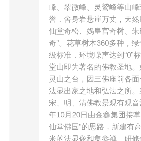
峰、翠微峰、灵鹫峰等山峰
誉，舍身岩悬崖万丈，天然
仙堂奇松、娲皇宫奇树、朱
奇”。花草树木360多种，
级标准，环境噪声达到“0”
堂山即为著名的佛教圣地。
灵山之台，因三佛座前各面
法显出家之地和弘法之所。
宋、明、清佛教景观有观音
年10月20日由金鑫集团接
仙堂佛国”的思路，新建有高
米的法显像和集参禅、研修