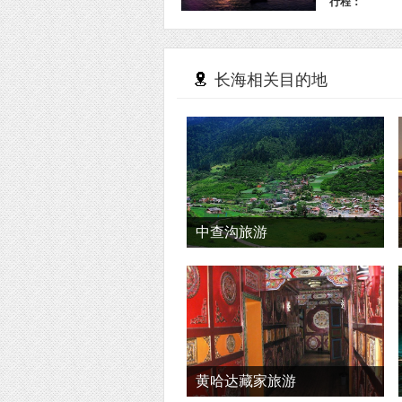
行程：
长海相关目的地
中查沟旅游
黄哈达藏家旅游