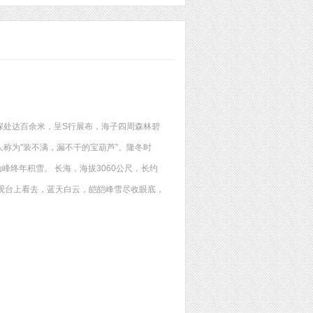
深处达百余米，呈S行展布，海子四周森林碧
称为"装不满，漏不干的宝葫芦”。隆冬时
终年积雪。 长海，海拔3060公尺，长约
观台上看去，蓝天白云，皑皑峰雪尽收眼底，