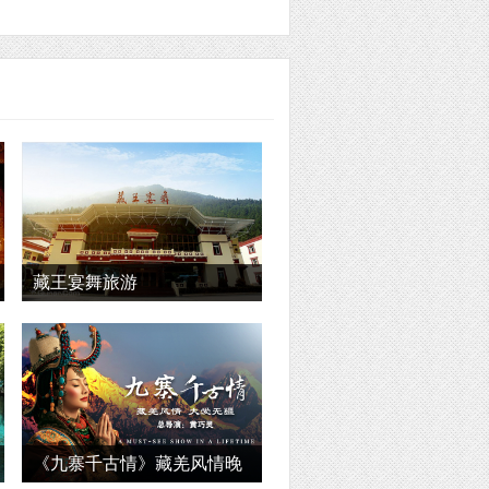
藏王宴舞旅游
《九寨千古情》藏羌风情晚