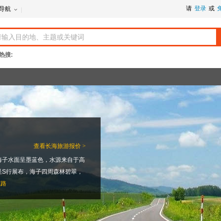
请
登录
或
导航
热搜:
查看
长海旅游报价 >
海子水面呈墨蓝色，水源来自于高
呈S行展布，海子四周森林碧翠，
线路