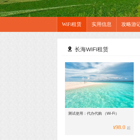
WiFi租赁
实用信息
攻略游
长海WiFi租赁
测试使用：代办代购 （Wi-Fi）
98.0
¥
起