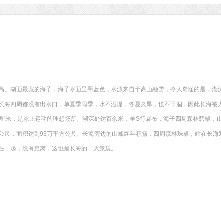
高、湖面最宽的海子，海子水面呈墨蓝色，水源来自于高山融雪，令人奇怪的是，湖
长海四周都没有出水口，单夏季雨季，水不溢堤，冬夏久旱，也不干涸，因此长海被人
0厘米，是冰上运动的理想场所。湖深处达百余米，呈S行展布，海子四周森林碧翠，山峰
公尺，面积达到93万平方公尺。长海旁边的山峰终年积雪，四周森林珠翠，站在长海
在一起，没有距离，这也是长海的一大景观。