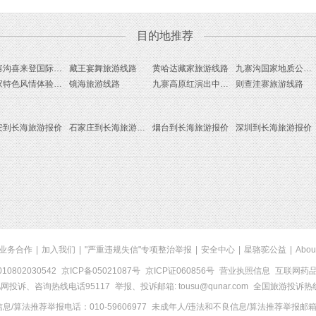
目的地推荐
九寨沟喜来登国际大剧院旅游线路
藏王宴舞旅游线路
黄哈达藏家旅游线路
九寨沟国家地质公园旅游线路
藏家特色风情体验旅游线路
镜海旅游线路
九寨高原红演出中心旅游线路
则查洼寨旅游线路
安到长海旅游报价
石家庄到长海旅游报价
烟台到长海旅游报价
深圳到长海旅游报价
业务合作
|
加入我们
|
"严重违规失信"专项整治举报
|
安全中心
|
星骆驼公益
|
Abou
0802030542
京ICP备05021087号
京ICP证060856号
营业执照信息
互联网药品信
网投诉、咨询热线电话95117
举报、投诉邮箱: tousu@qunar.com
全国旅游投诉热线:
/算法推荐举报电话：010-59606977
未成年人/违法和不良信息/算法推荐举报邮箱：to