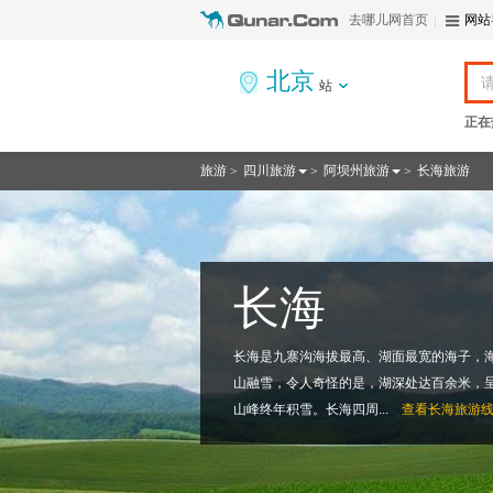
去哪儿网首页
网站
北京
站
正在
旅游
四川旅游
阿坝州旅游
长海旅游
>
>
>
长海
长海是九寨沟海拔最高、湖面最宽的海子，
山融雪，令人奇怪的是，湖深处达百余米，
山峰终年积雪。长海四周...
查看
长海旅游