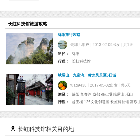
长虹科技馆旅游攻略
绵阳旅行攻略
去哪儿用户
2013-02-09出发
共1天
途径：
绵阳
行程：
长虹科技馆
峨眉山、九寨沟、黄龙风景区6日游
fuaq9438
2017-05-02出发
共6天
途径：
绵阳 九寨沟 成都 都江堰 峨眉山 乐山
行程：
长虹科技馆相关目的地