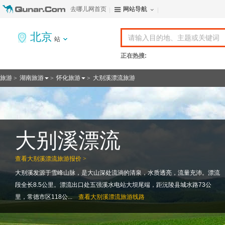
去哪儿网首页
网站导航
北京
站
正在热搜:
旅游
湖南旅游
怀化旅游
大别溪漂流旅游
>
>
>
大别溪漂流
查看
大别溪漂流旅游报价 >
大别溪发源于雪峰山脉，是大山深处流淌的清泉，水质透亮，流量充沛。漂流
段全长8.5公里。漂流出口处五强溪水电站大坝尾端，距沅陵县城水路73公
里，常德市区118公...
查看
大别溪漂流旅游线路